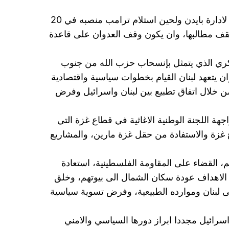
وإنطلاقا من ذلك، تحاول اسرائيل فرض شروط قاسية وتغيير المعادلات في الشرق الاوسط في هذه الايام المتبقية لادارة بايدن ولحين استلام ترامب منصبه في 20
 رفع سقف مطالبها، وان يكون وقف العدوان على قاعدة
سكري الذي يتمثل بإنسحاب حزب الله من جنوب
 يتعهد لبنان القيام بخطوات سياسية واقتصادية
 خلال اتفاق تطبيع بين لبنان واسرائيل وفرض
 اللجنة الوطنية الاغاثية في قطاع غزة التي
غزة والاستفادة من حقل غزة مارين، والمشاريع
م، القضاء على المقاومة الفلسطينية، استعادة
 الاهداف عودة سكان الشمال الى بيوتهم، وخلق
ى لبنان وموارده الطبيعية، وفرض تسوية سياسية
اسرائيل مجددا ابراز دورها السياسي والامني