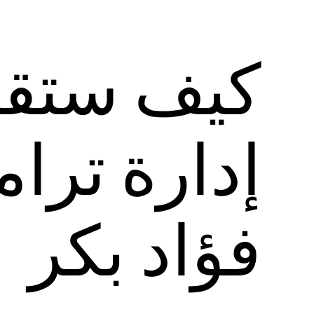
كيف ستقن
إدارة ترا
فؤاد بكر