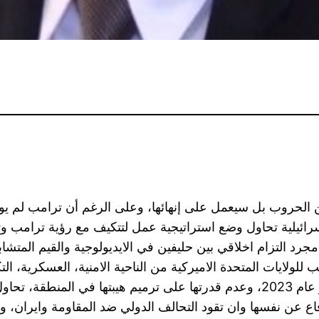
الحروب بل سيعمل على إنهائها، وعلى الرغم أن ترامب لم يوضح
رائيلية تحاول وضع استراتيجية عمل لتتكيف مع رؤية ترامب 
مجرد التزام اخلاقي بين حليفين في الايديولوجية والقيم المتشا
للولايات المتحدة الاميركية من الناحية الامنية، العسكرية، التك
وبعد ان سقطت هيبة اسرائيل في السابع من اكتوبر عام 2023، وعدم قدرتها على ترمي
دفاع عن نفسها وان تقود التحالف الدولي ضد المقاومة وايران، و