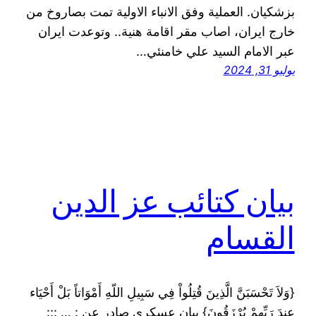
بزشكيان. العملية وفق الانباء الاولية تمت بصاروخ من
خارج ايران، اصاب مقر اقامة هنية.. وتوعدت ايران
عبر الامام السيد علي خامنئي…
يوليو 31, 2024
بيان كتائب عز الدين
القسام
{وَلاَ تَحْسَبَنَّ الَّذِينَ قُتِلُواْ فِي سَبِيلِ اللّهِ أَمْوَاتاً بَلْ أَحْيَاء
عِندَ رَبِّهِمْ يُرْزَقُونَ} بيان عسكري صادر عن : … :::