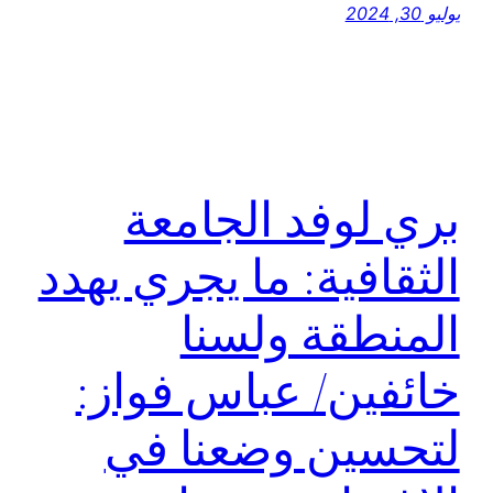
يوليو 30, 2024
بري لوفد الجامعة
الثقافية: ما يجري يهدد
المنطقة ولسنا
خائفين/ عباس فواز:
لتحسين وضعنا في