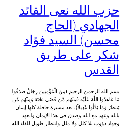
حزب الله نعى القائد
الجهادي (الحاج
محسن) السيد فؤاد
شكر على طريق
القدس
بسم الله الرحمن الرحيم ‎)‎مِنَ الْمُؤْمِنِينَ رِجَالٌ صَدَقُوا
مَا عَاهَدُوا اللَّهَ عَلَيْهِ فَمِنْهُم مَّن قَضَى نَحْبَهُ وَمِنْهُم مَّن
‏يَنتَظِرُ وَمَا بَدَّلُوا تَبْدِيلاً).‏ بعد مسيرة حافلة كلها إيمان
بالله وعهد مع الله وصدق في هذا الإيمان والعهد
‏وجهاد دؤوب بلا‎ ‎كلل ولا ملل وانتظار طويل للقاء الله