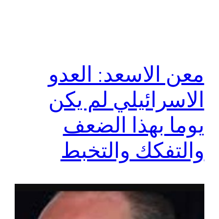
معن الاسعد: العدو
الاسرائيلي لم يكن
يوما بهذا الضعف
والتفكك والتخبط