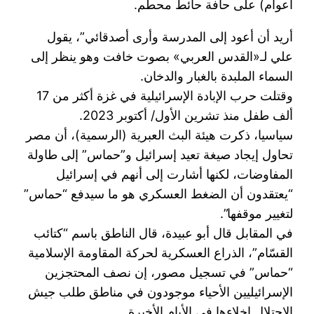
أعوام) على حافة حائط محطم.
أريد أن أعود إلى المدرسة وأرى أصدقائي”، يقول
علي لـ«القدس العربي» بصوت خافت وهو ينظر إلى
السماء الملبدة بالغبار والدخان.
وقتلت حرب الإبادة الإسرائيلية في غزة أكثر من 17
ألف طفل منذ تشرين الأول/ أكتوبر 2023.
سياسيا، ذكرت هيئة البث العبرية (الرسمية)، أن مصر
تحاول إيجاد صيغة تعيد إسرائيل و”حماس” إلى طاولة
المفاوضات، لكنها أشارت إلى أنهم في إسرائيل
“يعتقدون أن الضغط العسكري هو ما سيدفع “حماس”
لتغيير موقفها”.
في المقابل قال أبو عبيدة، قال الناطق باسم “كتائب
القسّام”، الذراع العسكرية لحركة المقاومة الإسلامية
“حماس” في تسجيل مصور، إن نصف المحتجزين
الإسرائيليين الأحياء موجودون في مناطق طلب جيش
الاحتلال إخلاءها في الأيام الأخيرة.