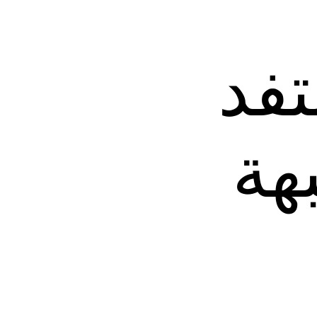
تفد
بهة