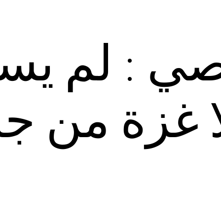
اصي : لم يس
لا غزة من ج