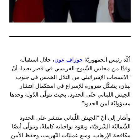
أكّد رئيس الجمهوريّة ​
جوزاف عون
​، خلال استقباله
وفدًا من مجلس الشّيوخ الفرنسي في قصر بعبدا، أنّ
“الانسحاب الإسرائيلي من التلال الخمس في جنوب
لبنان، يشكّل ضرورة للإسراع في استكمال انتشار
الجيش اللبناني حتّى الحدود، بحيث تتولّى الدّولة وحدها
مسؤوليّة أمن الحدود”.
وأشار إلى أنّ “الجيش اللّبناني منتشر على الحدود
الشّماليّة الشّرقيّة، ويقوم بواجباته كاملةً، ويتولّى أيضًا
مكافحة الإرهاب، ومنع عمليّات التّهريب، وحفظ الأمن