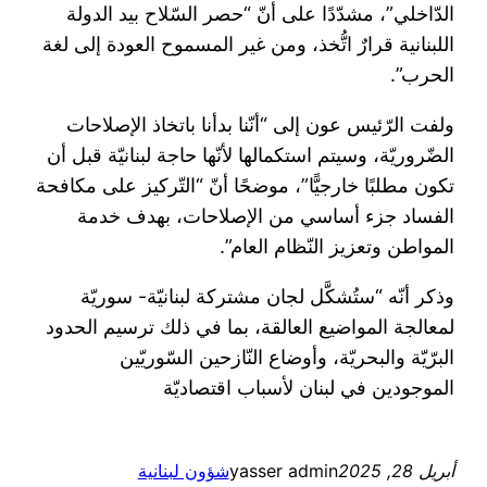
الدّاخلي”، مشدّدًا على أنّ “حصر السّلاح بيد الدولة
اللبنانية قرارٌ اتُّخذ، ومن غير المسموح العودة إلى لغة
الحرب”.
ولفت الرّئيس عون إلى “أنّنا ⁠بدأنا باتخاذ الإصلاحات
الضّروريّة، وسيتم استكمالها لأنّها حاجة لبنانيّة قبل أن
تكون مطلبًا خارجيًّا”، موضحًا أنّ “التّركيز على مكافحة
الفساد جزء أساسي من الإصلاحات، بهدف خدمة
المواطن وتعزيز النّظام العام”.
وذكر أنّه “ستُشكَّل لجان مشتركة لبنانيّة- سوريّة
لمعالجة المواضيع العالقة، بما في ذلك ترسيم الحدود
البرّيّة والبحريّة، وأوضاع النّازحين السّوريّين
الموجودين في لبنان لأسباب اقتصاديّة
أبريل 28, 2025
yasser admin
شؤون لبنانية