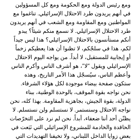
ومع ‏رئيس الدولة ومع الحكومة ومع كل المسؤولين
في أنهم يريدون طرد الاحتلال الإسرائيلي. تناغموا مع
‏المواطنين ومع المقاومة ومع الشعب في أنهم يريدون
طرد الاحتلال الإسرائيلي. لا نسمع منكم شيئاً؟ يبدو
أنكم ‏مستأنسون بالاحتلال الإسرائيلي؟ هذا ليس جيداً
لكم، هذا في سلجّكم، لا تظنوا أن هذا يعطيكم زخماً
أو إيجابية ‏للمستقبل، لا أبداً. من يواجه اليوم الاحتلال
الإسرائيلي ويقول “لا”، هو أشرف الناس وأكرم الناس
وأعظم ‏الناس، سيُسجّل هذا الأمر التاريخ، وهذه
ستكون صفحة بيضاء موجودة لكل هؤلاء الشرفاء. ‏
نحن نواجه بقوة الموقف، بالوحدة الوطنية، ببناء
الدولة، بقوة الجيش، بجاهزية المقاومة. بهذا كله، نحن
نواجه ‏الاحتلال وسنستمر. لا نستسلم ولن نستسلم. لا
يظنّن أحد أننا ضعفاء، أبداً. نحن لم نرد على التخرّصات
الحاقدة ‏والخادمة للمشروع الإسرائيلي التي نَبَعت في
بعض زوايا الداخل اللبناني، ولا تخيفنا التهديدات التي