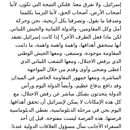
إسرائيل، ولا تفرق معنا. فلتكن النتيجة التي تكون، لأننا
أصحاب ‏الأرض، أصحاب الحق، لأننا التزمنا بكلمتنا
وصدقنا ما نقول، وتصرفنا بكل أريحية، نحن وحركة
أمل وكل ‏المقاومين، والدولة اللبنانية والجيش اللبناني.
لكن ماذا فعل الطرف الآخر؟ إذا كانت إسرائيل تعتقد
أنها ستحقق ‏أهدافها، واهمة واهمة واهمة، ما دامت
المقاومة موجودة، وستبقى، ومعها الجيش الوطني
الذي يرفض ‏الاحتلال، ومعها الشعب اللبناني الذي
أعطى وضحى وآوى وقدم من خلال المواجهة
المباشرة، ومعها جمهور ‏المقاومة الحاضر في الميدان
وقد دافع بدفاع عظيم، وأيضاً الدولة اليوم ورأس
الدولة يتحدثون بشكل مباشر ‏عن رفض الاحتلال، مع
كل هذه الإمكانات لا يمكن لإسرائيل أن تحقق أهدافها.‏
اليوم نحن في مرحلة الدبلوماسية، نعطي الدبلوماسية
فرصتها، هذه الفرصة ليست مفتوحة. قيل إن أحد
‏السفراء الأجانب سأل مسؤول العلاقات الدولية عندنا: