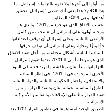
من أولها إلى آخرها ولا نقوم بالتزامات إسرائيل، ما
هذا الكلام؟ هذا ‏يعني أنك تعطي “إسرائيل لتحقيق
أهدافها، وهي لا تُنَفَّذ المطلوب. ‏
بحسب الاتفاق الذي هو جزء من ‏1701‏، والذي هو
مرحلة أولى، على إسرائيل أن تنسحب من كامل
‏الأراضي اللبنانية، وعلى إسرائيل أن توقف اعتداءاتها
جوًّا وبرًّا وبحرًا، وعلى إسرائيل أن توقف خرقها
‏للسيادة اللبنانية بأشكال مختلفة، من أجل تنفيذ الاتفاق
الذي هو مرحلة أولى للـ1701‏، بعدما تقوم إسرائيل
‏بالتزاماتها، يبدأ لبنان بمناقشة ما نريد فعله في البنود
الأخرى الموجودة في الـ1701‏، في إطار السيادة
‏والاستقلال، واختيار الحكومة اللبنانية والدولة اللبنانية
للطرق المناسبة لحماية لبنان وتنفيذ القرار، وليس
تنفيذ ‏القرار بناءً على الإملاءات والتفاسير الأميركية
الإسرائيلية.‏
الطريق الوحيد لمساهمتنا في تطبيق القرار 1701‏ بعد