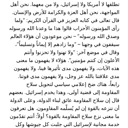
تطلقها لا ‏أمريكا ولا إسرائيل، ولا من معهما. نحن أهل
المواجهة، نحن أهل العزة والكرامة للأرض والإنسان.
قال ‏تعالى في كتابه العزيز في القرآن الكريم: “ولما
رأى المؤمنون الأحزاب قالوا هذا ما وعدنا الله ورسوله
‏وصدق الله ورسوله” – نحن موعودون أن هؤلاء العالم
سيقفون في وجهنا – “وما زادهم إلا إيماناً وتسليماً”،
‏وقال في موضع آخر: “ولا تهنوا ولا تحزنوا وأنتم
الأعلون إن كنتم مؤمنين”. هؤلاء لا يفهمون ما معنى
هذه ‏الآيات، ولا يفهمون مدى تأثيرها فينا، ولا يفهمون
مدى علاقتنا بالله عز وجل، ولا يفهمون مدى قوتنا.‏
رابعاً، هناك ضخ إعلامي سياسي لتحويل سلاح
المقاومة إلى قضية أولى، وهذا يخدم إسرائيل. بعضهم
قال إن ‏سلاح المقاومة عائق لبناء الدولة، وعلى الدولة
أن تنزعه بالقوة إن لم يُسلّمه المقاومون. هل تعرفون
ما معنى ‏نزع سلاح المقاومة بالقوة؟ أولاً: أنتم تقدّمون
خدمة مجانية لإسرائيل التي جلبت كل جيوشها وكل