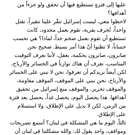
عليها إلى فترةٍ تستطيع فيها أن تحقق ولو جزءاً من
أهدافها؟
لاحظوا معي، ليست إسرائيل تنقّر علينا تنقيراً، تقتل
واحداً، تُجرف بقرية، تقوم بعمل محدود، كانت
تستطيع ‏أن تقوم بعمل ضخم جداً، لماذا؟ هي تحسب
حساباً، لا تظنوا أنّ هذا أمر بسيط. صحيح نحن
صابرون، ‏صابرون بحكمة، بعقل، لأننا نعرف التوقيت
المناسب، نعرف أن هناك توازناً في الخسائر والأرباح،
لكن ‏أيضاً نريدكم أن تعرفوا، نحن لا نبني على الخسائر
والأرباح، نحن نبني على الموقف، الموقف مقاومة،
‏والموقف تحرير، والموقف منع إسرائيل من تحقيق
أهدافها. هذا يحصل اليوم، يحصل غداً، يحصل بعد فترة
‏من الزمن، لكن لا بديل على الإطلاق، ولا استسلام
على الإطلاق.‏
ثالثاً، اليوم ما هي المشكلة في لبنان؟ أسمع تصريحات
ومواقف، واحد يقول لك: والله مشكلتنا في لبنان أن