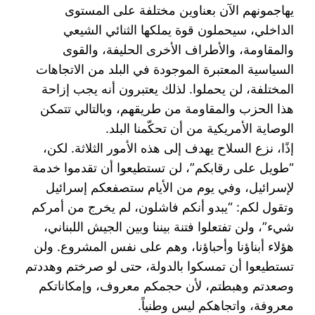
يهاجمونهم الآن بعناوين مختلفة على المستوى
الداخلي، ‏سيحملون قوة يملكها الثنائي الشيعي
والمقاومة، والأطراف الأخرى الحليفة، والقوى
السياسية المعتبرة ‏الموجودة في البلد من الاتجاهات
المختلفة، لن يحملوا. لذلك يعتبرون أنه يجب إزاحة
هذا الحزب والمقاومة من ‏طريقهم، وبالتالي تتمكن
الوصاية الأمريكية من أن تحكّمنا البلد.‏
إذًا، نزع السلاح يهدف إلى هذه الأمور الثلاثة. لكن،
“طويل على رقابكم”، لن تستطيعوا أن تقدموا خدمة
‏لإسرائيل، وفي يوم من الأيام ستصفعكم إسرائيل
وتقول لكم: “يبدو أنكم فاشلون، لم يخرج من أمركم
شيء”، ‏ولن تفتعلوا فتنة بيننا وبين الجيش اللبناني،
هؤلاء أبناؤنا وأحباؤنا، وهم على نفس المشروع. ولن
تستطيعوا أن ‏تمسكوا بالدولة، حتى لو صرختم وهددتم
وصعدتم وهبطتم، لأن حجمكم معروف، وإمكاناتكم
معروفة، ‏واتجاهكم ليس وطنياً.‏