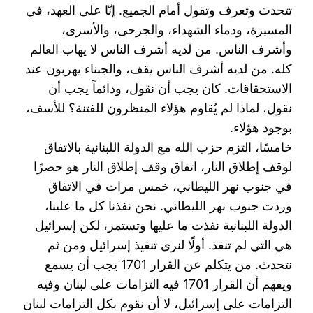
تتحدث وتعرف وتقول أمام الجميع. إنّا على العهد، في
‏المسيرة، ودماء الشهداء، والجرحى، والأسرى،
وأشرف الناس. من لديه أشرف الناس لا يهاب العالم
كله. من ‏لديه أشرف الناس يقف، والجبناء يهربون عند
الاستحقاقات. كان يجب أن نقول، ودائماً يجب أن
نقول، لماذا ‏لم يُقاوم هؤلاء المنظرون للفتنة؟ للأسف،
بوجود هؤلاء.‏
خامسًا، التزم حزب الله مع الدولة اللبنانية بالاتفاق
لوقف إطلاق النار، اتفاق وقف إطلاق النار هو حصرًا
في ‏جنوب نهر الليطاني، خمس مرات في الاتفاق
وردت جنوب نهر الليطاني. نحن نفذنا كل ما علينا،
الدولة ‏اللبنانية نفذت ما عليها وتستمر، لكن إسرائيل
هي التي لم تنفذ. أولًا لنرى تنفيذ إسرائيل ومن ثم
نتحدث. من ‏يتكلم عن القرار 1701 يجب أن يسمع
ويفهم أن القرار 1701 فيه التزامات على لبنان وفيه
التزامات على ‏إسرائيل، لا أن نقوم بكل التزامات لبنان