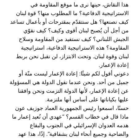
هذا النقاش، ‏حينها نرى ما موقع المقاومة في
الاستراتيجية الدفاعية؟ ما المطلوب منها؟ قوة لبنان
كيف نصنعها؟ هل سنتقدّم ‏بمقترحات أو بأعمال تساعد
من أجل أن يُصبح لبنان أقوى وكيف؟ كيف نقوّي
الجيش اللبناني؟ كيف نستفيد ‏من المقاومة وسلاح
المقاومة؟ هذه الاستراتيجية الدفاعية، استراتيجية
لبنان وقوة لبنان. وتحت الابتزاز، لن ‏نقبل نحن بربط
إعادة الإعمار.‏
دعوني أقول لكم شيئًا: إعادة الإعمار ليست منّة أو
جميل من أحد. ونحن عندما نقول الدولة هي المسؤولة
عن ‏إعادة الإعمار، لأنها الدولة التزمت ونحن وافقنا
عليها بكياناتها على أساس أنها ملتزمة.‏
حسنًا، اسمعوا رئيس الجمهورية العماد جوزيف عون
ماذا قال في خطاب القسم؟ “عهدي أن نُعيد إعمار ما
‏هدمه العدوان الإسرائيلي في الجنوب والبقاع
والضاحية وجميع أنحاء لبنان بشفافية”. إذًا، هذا عهد