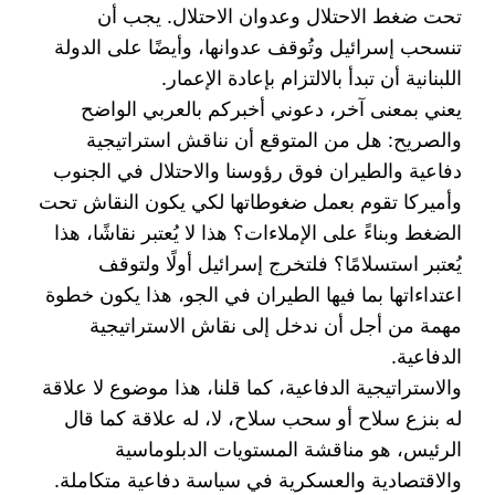
تحت ضغط الاحتلال وعدوان الاحتلال. يجب أن
تنسحب ‏إسرائيل وتُوقف عدوانها، وأيضًا على الدولة
اللبنانية أن تبدأ بالالتزام بإعادة الإعمار. ‏
يعني بمعنى آخر، دعوني أخبركم بالعربي الواضح
والصريح: هل من المتوقع أن نناقش استراتيجية
دفاعية ‏والطيران فوق رؤوسنا والاحتلال في الجنوب
وأميركا تقوم بعمل ضغوطاتها لكي يكون النقاش تحت
الضغط ‏وبناءً على الإملاءات؟ هذا لا يُعتبر نقاشًا، هذا
يُعتبر استسلامًا؟ فلتخرج إسرائيل أولًا ولتوقف
اعتداءاتها بما ‏فيها الطيران في الجو، هذا يكون خطوة
مهمة من أجل أن ندخل إلى نقاش الاستراتيجية
الدفاعية.‏
والاستراتيجية الدفاعية، كما قلنا، هذا موضوع لا علاقة
له بنزع سلاح أو سحب سلاح، لا، له علاقة كما قال
‏الرئيس، هو مناقشة المستويات الدبلوماسية
والاقتصادية والعسكرية في سياسة دفاعية متكاملة.