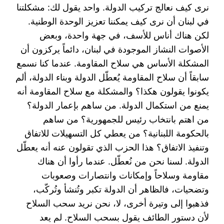
نرى ‏كيف نعالج تركيب الدولة. واحد يقول لك: مشكلتنا
في لبنان أن نرى كيف يمكننا تعزيز الوحدة الوطنية.
لكن ‏هناك أناس للأسف، في جهة واحدة، وبعض
الأصوات النشاز الموجودة في لبنان، دائماً يركزون أن
المشكلة ‏الأساس هي سلاح المقاومة. عندما كنا نسمع
سابقاً أن سلاح المقاومة يُعطّل الدولة وبناء الدولة، ألم
يكونوا ‏يقولون هكذا؟ والمشكلة مع سلاح المقاومة أنه
يمنع من استكمال الدولة. من ساهم بإعمار الدولة؟
من اهتم ‏بانتخاب رئيس للجمهورية؟ من ساهم
بالحكومة اللبنانية؟ من يعطي كل التسهيلات للاتفاق
وتنفيذ الاتفاق؟ هذا ‏الحزب الذي تقولون عنه أنه يعطّل
الدولة. لسنا نحن من نُعطّل. عندما رأوا أن هناك
مقاومة وسلاحاً وإمكانات ‏وانتصارات وصعوبات
وتضحيات، فالظاهر أن الدولة تكبر وتُنشأ وتُركّب،
فذهبوا إلى وتيرة أخرى، لا، نحن ‏نريد سحب السلاح
لأن دستور الطائف يقول بسحب السلاح. لم يعد