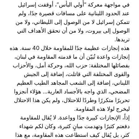
في مواجهة معركة “أُولي البأس”، أوقفت إسرائيل
عند الحدود اللبنانية على مسافات قصيرة جدًا، ولم
تتمكن ‏إسرائيل لا من الوصول إلى الليطاني، ولا من
الوصول إلى بيروت، ولا من أن تحقق الأهداف التي
تريدها.‏
هذه إنجازات عظيمة جدًا للمقاومة خلال 40 سنة. هذه
إنجازات واعدة تُبيّن أن ما قدمته المقاومة في لبنان،
‏بفصائلها المختلفة: حزب الله، وحركة أمل، والأحزاب
والقوى المختلفة التي قاتلت، إضافة إلى الجيش
‏اللبناني، إضافة إلى الشعب المجاهد الطيب العظيم
المضحي، الذي واجه بالأجساد العارية… هؤلاء أنجزوا
‏تحريرًا متكررًا وطردًا للاحتلال، ولم يكن هذا الاحتلال
ليخرج لولا هذه المقاومة.‏
إذاً، الإنجازات كبيرة جدًا وواعدة. لا يُقال للمقاومة
دفعتم كثيرًا وتهدمت مبانٍ كثيرة، وكان لكم شهداء
كثر، بل ‏يُقال كيف استطاعت هذه المقاومة، مع هذا