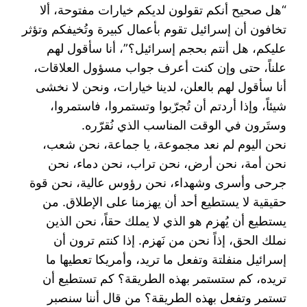
“هل صحيح أنكم تقولون لديكم خيارات مفتوحة، ألا
‏تخافون أن إسرائيل تقوم بأعمال كبيرة وتُخيفكم وتؤثر
عليكم، هل أنتم بحجم إسرائيل؟”، أنا سأقول لهم
علناً، ‏حتى وإن كنت أعرف جواب مسؤول العلاقات،
أنا سأقول لهم بالعلن، لدينا خيارات، ونحن لا نخشى
شيئاً، ‏وإذا أردتم أن تُجرّبوا وتستمروا، فاستمروا،
وستَرون في الوقت المناسب الذي نُقرّره.‏
نحن اليوم لم نعد مجموعة، يا جماعة، نحن شعب،
نحن أمة، نحن أرض، نحن تراب، نحن دماء، نحن
جرحى ‏وأسرى وشهداء، نحن رؤوس عالية، نحن قوة
حقيقية لا يستطيع أحد أن يهزمنا على الإطلاق. من
يستطيع أن ‏يُهزم هو الذي لا يملك حقاً، نحن الذين
نملك الحق، إذاً نحن من نَهزم. إذا كنتم ترون أن
إسرائيل منفلتة وتفعل ‏ما تريد، وأمريكا تعطيها ما
تريده، كم ستستمر بهذه الطريقة؟ كم تستطيع أن
تستمر وتفعل بهذه الطريقة؟ من ‏قال أننا سنصبر