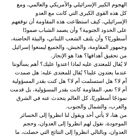
الهجوم الكبير الإسرائيلي والأمريكي والعالمي، ومع
كل هذه القوى ‏الكبرى التي كانت مع العدو
الإسرائيلي، كيف استطاعت هذه المقاومة أن توقفهم
على الحدود الجنوبية؟ وأن ‏يصمد الشباب صمودًا
أسطوريًا؟ وأن يلتف الشعب اللبناني، والبيئة الحاضنة،
وجمهور المقاومة، والجيش، ‏والجميع ليمنعوا إسرائيل
من تحقيق أهدافها؟ هذا هو الإنجاز.‏
لا يُقال للمعتدى عليه لماذا اعتدوا عليك؟ أهم يسألوننا
عندما يعتدون علينا؟ يُقال للمعتدى عليه: هل صمدت
أم ‏لا؟ هل استسلمت أم لا؟ هل كنت بقدر المسؤولية
أم لا؟ نعم، المقاومة كانت بقدر المسؤولية، بل قدمت
نموذجًا ‏أسطوريًا، كل العالم يتحدث عنه في الشرق
والغرب، والشمال والجنوب.‏
من هنا، لا يأتي أحد ويقول لنا انظروا إلى الخسائر
الموجودة، نقول لهم انظروا إلى العدوان، وحجم
العدوان، ‏وبالتالي انظروا إلى النتائج التي حصلت، ما