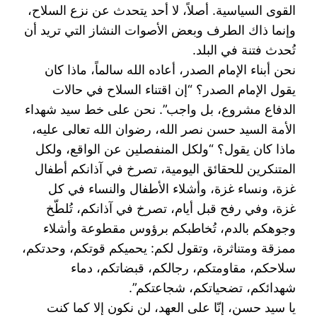
القوى ‏السياسية. أصلاً، لا أحد يتحدث عن نزع السلاح،
وإنما ذاك الطرف وبعض الأصوات النشاز التي تريد أن
‏تُحدث فتنة في البلد.‏
نحن أبناء الإمام الصدر، أعاده الله سالماً، ماذا كان
يقول الإمام الصدر؟ “إن اقتناء السلاح في حالات
الدفاع ‏مشروع، بل واجب”. نحن على خط سيد شهداء
الأمة السيد حسن نصر الله، رضوان الله تعالى عليه،
ماذا كان ‏يقول؟ “ولكل المنفصلين عن الواقع، ولكل
المتنكرين للحقائق اليومية، تصرخ في آذانكم أطفال
غزة، ونساء ‏غزة، وأشلاء الأطفال والنساء في كل
غزة، وفي رفح قبل أيام، تصرخ في آذانكم، تُلطّخ
وجوهكم بالدم، ‏تُخاطبكم برؤوس مقطوعة وأشلاء
ممزقة ومتناثرة، وتقول لكم: يحميكم قوتكم، وحدتكم،
سلاحكم، مقاومتكم، ‏رجالكم، قبضاتكم، دماء
شهدائكم، تضحياتكم، شجاعتكم”.‏
يا سيد حسن، إنّا على العهد، لن نكون إلا كما كنت