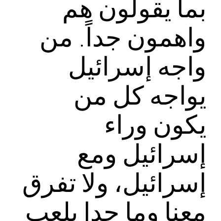
بما يقولون هم
واهمون جداً. من
واجه إسرائيل
‏يواجه كل من
يكون وراء
إسرائيل ومع
إسرائيل، ولا تفرق
معنا وما حدا يلعب