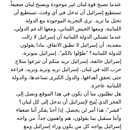
عندما تصبح قوة لبنان غير موجودة ويصبح لبنان ضعيفاً،
‏تستطيع إسرائيل أن تدخل في أي وقت، تستطيع أن
تحتل ما تريد. نرى التجربة الموجودة مع الدولة
اللبنانية، ‏ومعها الجيش اللبناني، ومعها الدعم الدولي،
عندما تشتكي الدولة اللبنانية أن إسرائيل لا زالت
معتدية، أن ‏إسرائيل لا تطبق الاتفاق، ماذا يقولون
للدولة اللبنانية؟ “طوّلوا بالكم”، إسرائيل متوترة،
إسرائيل خائفة، ‏إسرائيل تريد منكم أن تنزعوا سلاح
حزب الله في لبنان، إسرائيل تريد وتريد وتريد، فزاعة
حتى تحقق ‏أهدافها، والدول الكبرى تساعدها، والدولة
اللبنانية عاجزة.‏
هل تطلبون منا أن نكون في هذا الموقع ونصل إلى
العجز الذي يُتيح لإسرائيل أن تدخل إلى كل لبنان؟
“فشر”، ‏هذا أمر لن يحصل. إذا أحدٌ يفكر أننا ضعفاء
وأننا سنقبل بما يقولون، هم واهمون جداً. من واجه
إسرائيل ‏يواجه كل من يكون وراء إسرائيل ومع