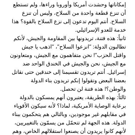
إمكاناتها ‏وحشدت أمريكا وأوروبا وراءها، ولم تستطع
أن تنزع قطعة واحدة من السلاح، وليس أن تنزع
السلاح. أنتم ‏اليوم تدعون إلى نزع السلاح بالقوة؟ هذا
خدمة للعدو الإسرائيلي.‏
ثانياً: هذه فتنة، تريدونها بين المقاومة والجيش، لأنكم
تطالبون الدولة: “انزعوا السلاح”، “اذهب يا جيش
‏واقتل الحزب”! نحن متفاهمون مع الجيش، ومتعاونون
مع الجيش، نحن والجيش في الخندق الواحد ضد
‏إسرائيل. أنتم تريدون تقسيمنا إلى خندقين حتى نقاتل
بعضنا البعض وتقولوا إنكم تريدون بناء الدولة
والوطن؟! ‏هذه فتنة لن تحصل.‏
ثالثاً: بهذه الطريقة، يعتبرون أنهم يمسكون بالدولة
برعاية الوصاية الأمريكية، لماذا؟ لأنه سيكون الأقوياء
في ‏مقابلهم غير موجودين، وبالتالي هم يتحكمون ببناء
الدولة. هذه الجهة لم تتحمّل من يسمّون بالتغييريين،
لأنهم ‏كانوا يريدون أن يصنعوا استقلالهم الخاص، وهم