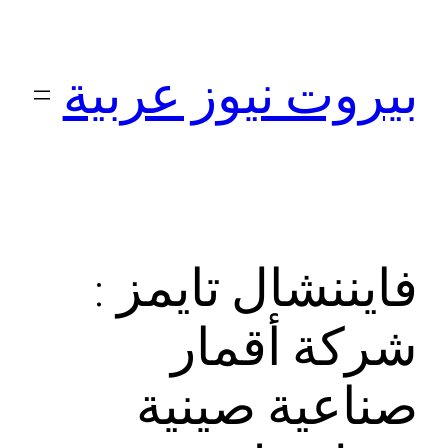
تخطى
إلى
بيروت نيوز عربية
المحتوى
فايننشال تايمز :
شركة أقمار
صناعية صينية