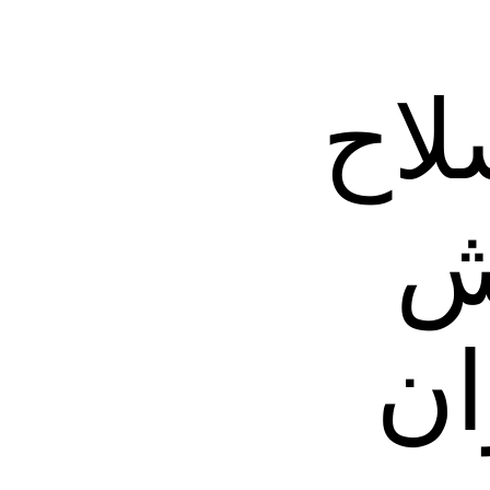
لاح
ش
ان