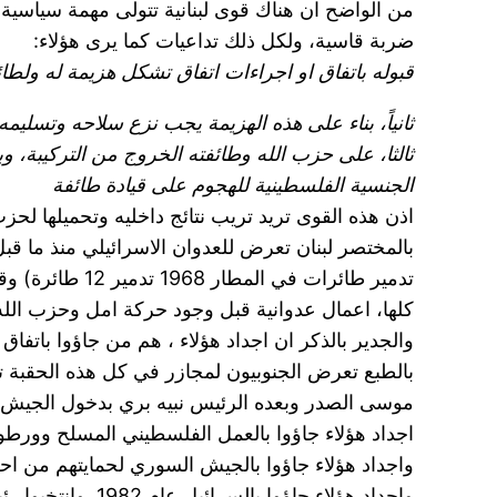
من الواضح ان هناك قوى لبنانية تتولى مهمة سياسية 
ضربة قاسية، ولكل ذلك تداعيات كما يرى هؤلاء:
قبوله باتفاق او اجراءات اتفاق تشكل هزيمة له ولطائ
ثانياً، بناء على هذه الهزيمة يجب نزع سلاحه وتسليمه
ثالثا، على حزب الله وطائفته الخروج من التركيبة،
الجنسية الفلسطينية للهجوم على قيادة طائفة
اذن هذه القوى تريد تريب نتائج داخليه وتحميلها لحزب ا
بالمختصر لبنان تعرض للعدوان الاسرائيلي منذ ما قبل 1948
تدمير طائرات في المطار 1968 تدمير 12 طائرة) وقتل قادة فلسطيينين الكمالات 1973, واجتياح 1978و 1982.
كلها، اعمال عدوانية قبل وجود حركة امل وحزب الله
والجدير بالذكر ان اجداد هؤلاء ، هم من جاؤوا باتفاق
بالطبع تعرض الجنوبيون لمجازر في كل هذه الحقبة 
موسى الصدر وبعده الرئيس نبيه بري بدخول الجيش لك
اجداد هؤلاء جاؤوا بالعمل الفلسطيني المسلح وورطو
واجداد هؤلاء جاؤوا بالجيش السوري لحمايتهم من احز
واجداد هؤلاء جاؤوا بالسرائيل عام 1982, وانتخبوا رئيسا. واتفاق17ايار ثم انقلبوا وبقيت اسرائيل تحتل الجنوب.