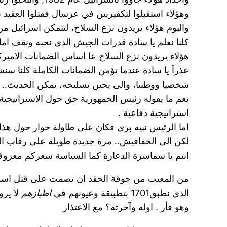
وهؤلاء استقبلوا لتكفيريين في عرسال فقتلوا العقيد 
واليوم هؤلاء يريدون نزع السلاح، لتتمكن اسرائيل من
كلنا نعلم يا سادة قدرات الجيش الذي نحبه ونقف اما
هؤلاء يريدون نزع السلاح عا اساس الضمانات الاميرك
عذراَ يا سادة عندما تؤمن الضمانات الكاملة كلنا سن
شخصيا ووطنيا، والى يحين تسليحه، يمكن الحديث..
نعم ما يقوله رئيس الجمهورية حق حول الاستراتيجية
استراتيجية دفاعية .
اما الرئيس نبيه بري فكان على طاولة حوار حول هذا
لكن الى الخفافيش.. مرة جديدة طويلة على رقاب الب
انتم يا سماسرة الدعارة كما السياسة سعركم معروف
الذي نطبق1701 بتطبيقة وعيونهم في
اطيازهم
لا يرو
وهو فأر . اوله وآخرته؟ مع الاعتذار