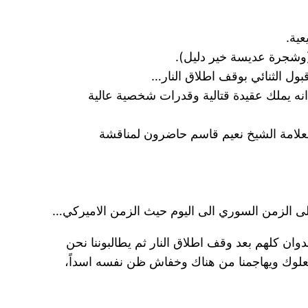
عية.
 (وشجرة عديسة خير دليل).
بول الثنائي بوقف اطلاق النار…
 انه يملك عقيدة قتالية وقدرات شخصية عالية
لعلامة الشيخ نعيم قاسم حاضرون لمناقشة
لى الزمن السوري الى اليوم حيث الزمن الاميركي…
عيب من جوقة الحقد ان تصمت على قتل اسرائيل عدوتنا نحن اكثر من145 لبنانيا، والاعتداء باكثرمن1500 عدوان كلهم بعد وقف اطلاق النار ثم يطالبوننا نحن
صعلوك ويهاجمنا من هناك وخفاش ظن نفسه اسداً،