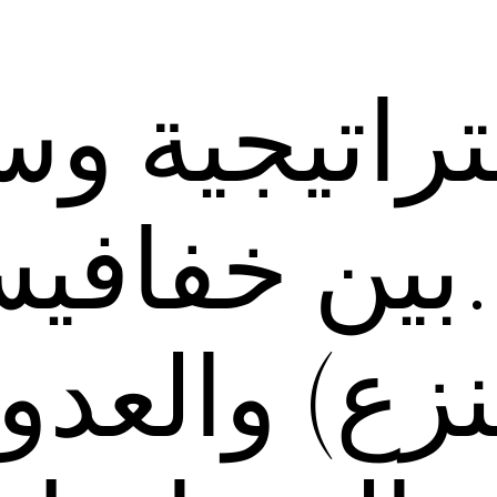
راتيجية وس
.بين خفافي
نزع) والعدو