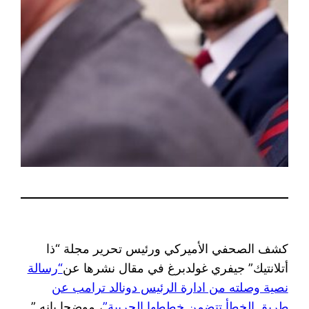
كشف الصحفي الأميركي ورئيس تحرير مجلة “ذا
أتلانتيك” جيفري غولدبرغ في مقال نشرها عن
“رسالة
نصية وصلته من ادارة الرئيس دونالد ترامب عن
طريق الخطأ تتضمن خططها الحربية”
، موضحا بانه ”