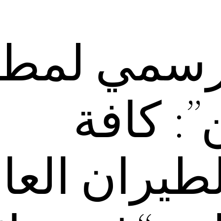
لرسمي لمطا
”: كافة
يران العال