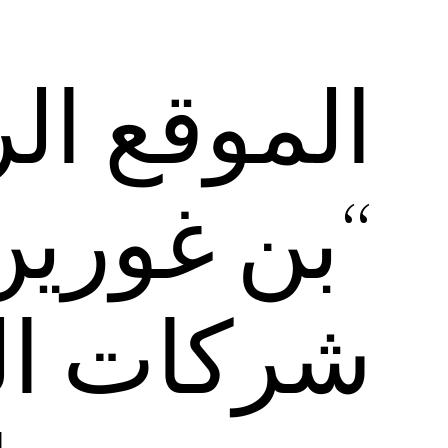
الموقع ا
“بن غورين
شركات الط