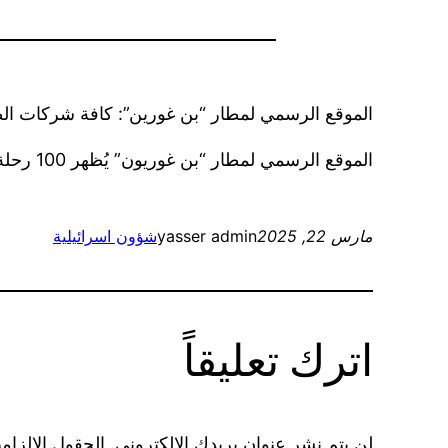
الموقع الرسمي لمطار “بن غورين”: كافة شركات الطير
الموقع الرسمي لمطار “بن غوريون” يُظهر 100 رحلة من أصل 120 رحلة جوية أضافت عبارة “غير نهائي” حول موعد وصولها في الساعات القادمة
مارس 22, 2025
yasser admin
شؤون اسرائيلية
اترك تعليقاً
لن يتم نشر عنوان بريدك الإلكتروني.
الحقول الإلزامي