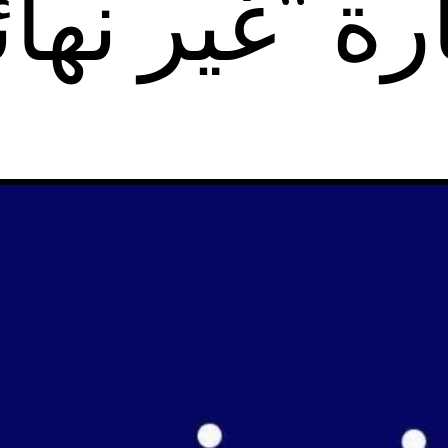
ة “غير نها