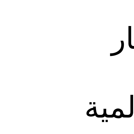
ر
مية