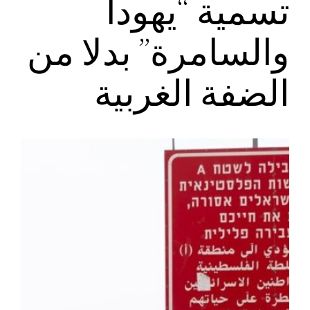
تسمية “يهودا
والسامرة” بدلا من
الضفة الغربية