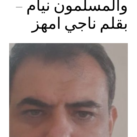
والمسلمون نيام –
بقلم ناجي امهز