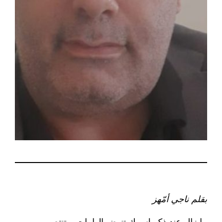
بقلم ناجي أمّهز
ما زال عند ذكر اسمك تنهض الهامات، وتنتصب