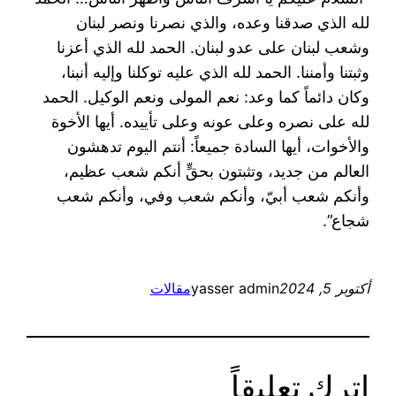
لله الذي صدقنا وعده، والذي نصرنا ونصر لبنان
وشعب لبنان على عدو لبنان. الحمد لله الذي أعزنا
وثبتنا وأمننا. الحمد لله الذي عليه توكلنا وإليه أنبنا،
وكان دائماً كما وعد: نعم المولى ونعم الوكيل. الحمد
لله على نصره وعلى عونه وعلى تأييده. أيها الأخوة
والأخوات، أيها السادة جميعاً: أنتم اليوم تدهشون
العالم من جديد، وتثبتون بحقٍّ أنكم شعب عظيم،
وأنكم شعب أبيّ، وأنكم شعب وفي، وأنكم شعب
شجاع”.
أكتوبر 5, 2024
yasser admin
مقالات
اترك تعليقاً