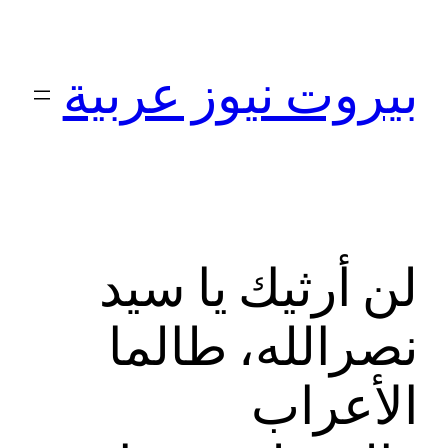
تخطى
إلى
بيروت نيوز عربية
المحتوى
لن أرثيك يا سيد
نصرالله، طالما
الأعراب