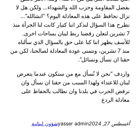
بفضل المقاومة وحزب الله والشهداء… ولكن هل لا
نزال نحافظ على هذه المعادلة اليوم؟ “انشالله”…
نطرح هذا السؤال لنذكر اننا كتيار كانت لنا الجرأة منذ
7 تشرين لنعلن رفضنا ربط لبنان بساحات اخرى.
‏للأسف يظهر اننا كنا على حق بالسؤال الذي سألناه
منذ 7 تشرين، ونتمنى عودة المعادلة لصالحنا، لكن من
حقنا ان نسأل ونسائل”.
واردف “‏نحن لا نُسأل مع من سنكون عندما يتعرض
لبنان للاعتداء ولهذا السبب من حقنا ان نسأل وان
نرفض الحرب في بلدنا وان نطالب بالحفاظ على
معادلة الردع
أغسطس 27, 2024
yasser admin
شؤون لبنانية