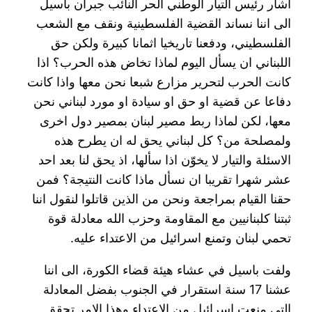
اشار رئيس التيار الوطني الحر النائب جبران باسيل
الى اننا نساند القضية الفلسطينية ونقف مع الشعب
الفلسطيني، ودفعنا تاريخيا اثمانا كبيرة ولكن حق
اللبناني ان يسأل اليوم لماذا تخاض هذه الحرب؟ اذا
كانت الحرب لتحرير مزارع شبعا نحن معها واذا كانت
دفاعا عن قضية او حق او سيادة او مورد لبناني نحن
معها، لكن لماذا ربط مصير لبنان بمصير دول اخرى
ولمصلحة من؟ كل لبناني يحق له ان يطرح هذه
الاسئلة والتيار لا يخوّن اذا سألها، اذ يحق لنا بعد احد
عشر شهرا تقريبا ان نسأل ماذا كانت النتيجة؟ فمن
حقنا القيام بمراجعة ونحن من الذين قاتلوا لنقول اننا
ثبتنا كلبنانيين مع المقاومة وحزب الله معادلة قوة
تحمي لبنان وتمنع اسرائيل من الاعتداء عليه.
ولفت باسيل في عشاء هيئة قضاء الكورة، الى اننا
عشنا 17 سنة استقرار في الجنوب بفضل المعادلة
التي منعت اسرائيل من الاعتداء وهذا الامر تحقق