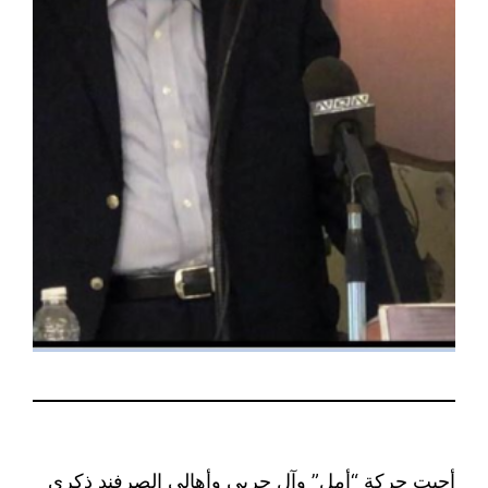
أحيت حركة “أمل” وآل حربي وأهالي الصرفند ذكرى