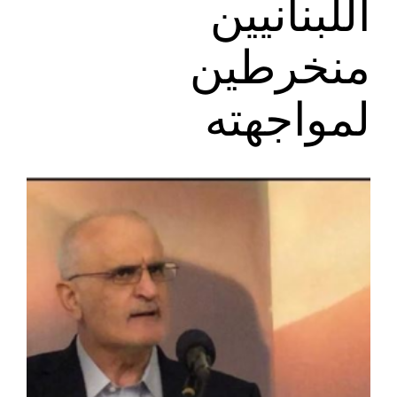
اللبنانيين
منخرطين
لمواجهته