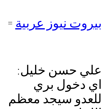
تخطى
إلى
بيروت نيوز عربية
المحتوى
علي حسن خليل:
اي دخول بري
للعدو سيجد معظم