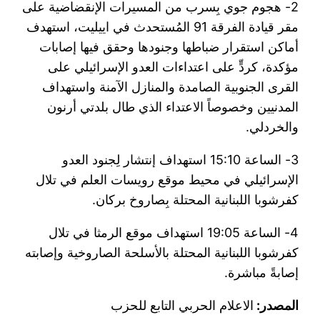
2- هجوم جوي بِسرب من المسيرات الإنقضاضية على
مقر قيادة الفرقة 91 المُستحدث في ‏اييليت، استهدف
أماكن استقرار ضباطها وجنودها وحقق فيها إصابات
مؤكدة، كردٍّ على ‏اعتداءات العدو الإسرائيلي على
القرى الجنوبية الصامدة والمنازل الآمنة واستهداف
المدنيين ‏وخصوصاً الاعتداء الذي طال بلدتي أرنون
والخردلي.
3- الساعة 15:10 استهداف إنتشار لِجنود ‏العدو
الإسرائيلي في محيط موقع رويسات العلم في تلال
كفرشوبا اللبنانية المحتلة بِصاروخ بركان.
4- الساعة 19:05 استهداف موقع الرمثا في ‏تلال
كفرشوبا اللبنانية المحتلة بالأسلحة الصاروخية وإصابته
إصابةً مباشرة.
المصدر:
الاعلام الحربي التابع للحزب