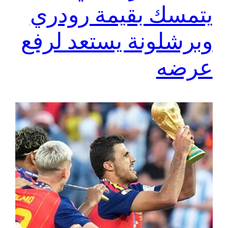
يتمسك بقيمة رودري
وبرشلونة يستعد لرفع
عرضه