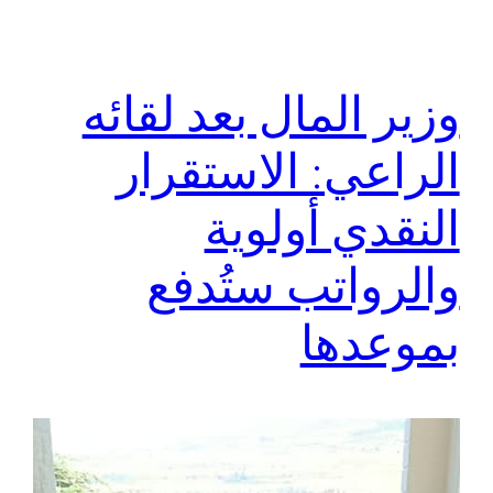
وزير المال بعد لقائه
الراعي: الاستقرار
النقدي أولوية
والرواتب ستُدفع
بموعدها