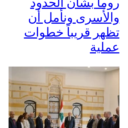
روما بشأن الحدود
والأسرى ونأمل أن
تظهر قريباً خطوات
عملية