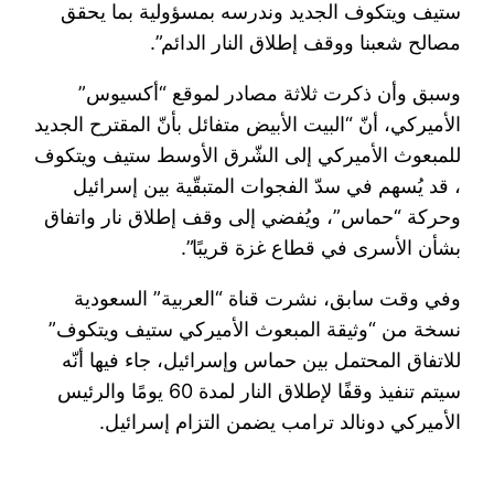
ستيف ​ويتكوف​ الجديد وندرسه بمسؤولية بما يحقق
مصالح شعبنا ووقف إطلاق النار الدائم”.
وسبق وأن ذكرت ثلاثة مصادر لموقع “أكسيوس”
الأميركي، أنّ “​البيت الأبيض​ متفائل بأنّ المقترح الجديد
للمبعوث الأميركي إلى الشّرق الأوسط ​ستيف ويتكوف​
، قد يُسهم في سدّ الفجوات المتبقّية بين ​إسرائيل​
وحركة “حماس”، ويُفضي إلى وقف إطلاق نار واتفاق
بشأن الأسرى في ​​قطاع غزة​​ قريبًا”.
وفي وقت سابق، نشرت قناة “العربية” السعودية
نسخة من “وثيقة المبعوث الأميركي ستيف ويتكوف”
للاتفاق المحتمل بين حماس و​إسرائيل​، جاء فيها أنّه
سيتم تنفيذ وقفًا لإطلاق النار لمدة 60 يومًا والرئيس
الأميركي ​دونالد ترامب​ يضمن التزام إسرائيل.