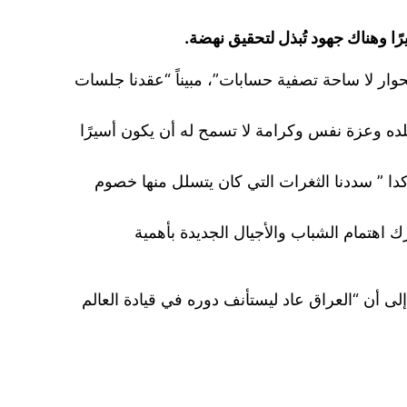
رًا وهناك جهود تُبذل لتحقيق نهضة.
لحوار لا ساحة تصفية حسابات”، مبيناً “عقدنا جلسات
 ما يميز العراقي لديه اعتزازًا ببلده وعزة نفس وكرامة لا تسمح له أن يكون أسيرًا
دا ” سددنا الثغرات التي كان يتسلل منها خصوم
ك اهتمام الشباب والأجيال الجديدة بأهمية
 إلى أن “العراق عاد ليستأنف دوره في قيادة العالم