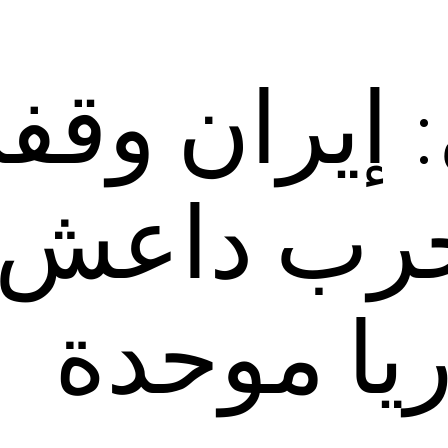
 إيران وقف
حرب داعش
يا موحدة