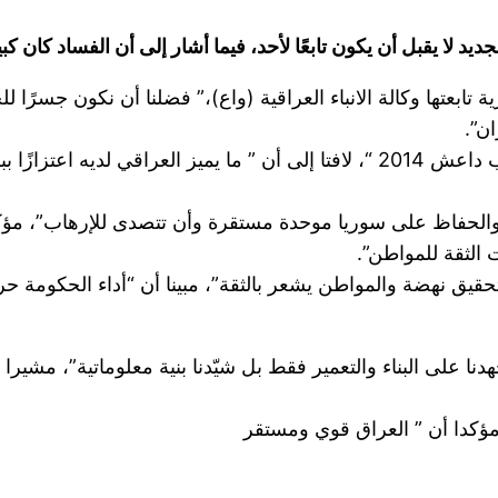
د لا يقبل أن يكون تابعًا لأحد، فيما أشار إلى أن الفساد كان كبي
ابعتها وكالة الانباء العراقية (واع)،” فضلنا أن نكون جسرًا ل
ن”.
وأضاف، ” نحن نتذكر لإيران أنها وقفت معنا في حرب داعش 2014 “، لافتا إلى أن ”
ت والحفاظ على سوريا موحدة مستقرة وأن تتصدى للإرهاب”، مؤك
الثقة للمواطن”.
لتحقيق نهضة والمواطن يشعر بالثقة”، مبينا أن “أداء الحكومة حر
هدنا على البناء والتعمير فقط بل شيّدنا بنية معلوماتية”، مشيرا
، مؤكدا أن ” العراق قوي ومستقر