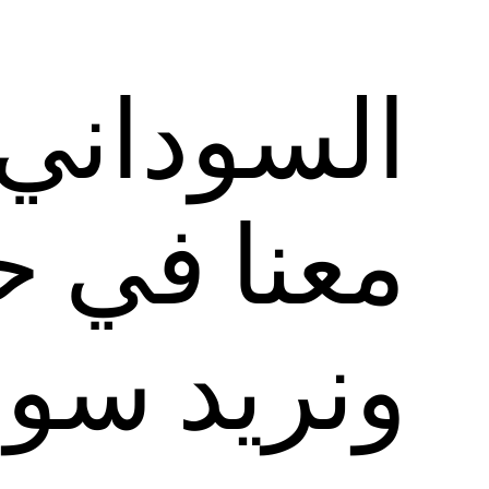
السوداني:
معنا في 
ونريد سور