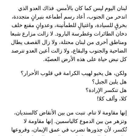
لبنان اليوم ليس كما كان بالأمس. فذاك العدو الذي
اندحر من الجنوب، أعاد رسم أطماعه بنيرانٍ متجددة،
بخرقٍ للسيادة، واغتيالٍ للطمأنينة، وعدوانٍ مقنع خلف
دخان الطائرات وغطرسة البارود. لا زالت مزارع شبعا
ومناطق أخرى من لبنان محتلة، ولا زال القصف يطال
الضاحية والجنوب والبقاع، ولا زالت أعين العدو تترصد
كل نبض حياة على هذه الأرض العصيّة.
ولكن، هل يخبو لهيب الكرامة في قلوب الأحرار؟
هل يلين الجبل؟
هل تنكسر الإرادة؟
كلا، وألف كلا!
إنها مقاومة لا تنام. تنبت من بين الأنقاض كالسنديان،
وتزهر من بين الدموع كالياسمين. إنها مقاومة لا
تُكسر، لأن جذورها تضرب في عمق الإيمان، وفروعها