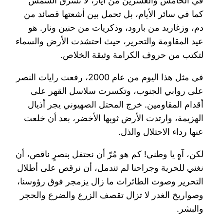
في الخامس والعشرين من أيار، لا تشرق الشمس
كما في سائر الأيام، بل تحمل بين أشعتها قصائد من
دم، وزغاريد من بارود، وذكريات من حنين ونار. هو
عيد المقاومة والتحرير، حيث احتشدت الأرض والسماء
لتكتب من حروف الكرامة وثيقة الخلاص.
في مثل هذا اليوم من عام 2000، رفعت رايات النصر
على روابي الجنوب، وتكسرت سلاسل القهر على
أقدام المقاومين. خرج المحتل الصهيوني يجر أذيال
الهزيمة، وارتدت الأرض ثوبها الأخضر، بعد أن خلعت
عنها رداء الاحتلال والذل.
لكن، آهٍ يا وطني! كم هو مُرّ أن نحتفل بنصرٍ ناقص، أن
نغني للحرية وجراحنا لم تندمل، أن نرقص على أطلال
التحرير وصوت الطائرات ما زال يزمجر فوق رؤوسنا،
وصواريخ الغدر لا تزال تقصف الزرع والضرع والحجر
والبشر.