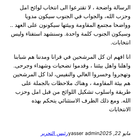
الرسالة واضحة ، لا تقترعوا الى انتخاب لوائح امل
وحزب الله، والجواب في الجنوب سيكون مدويا
وواضحا مجتمع المقاومة وبيئتها سيكونون على العهد ..
وسيكون الجنوب كلمة واحدة. وسنشهد استفتاء وليس
انتخابات.
انا افهم ان كل المرشحين في قرانا ومدننا هم شبابنا
واهلنا واهل بيئتنا ، وقدموا تضحيات وشهداء وجرحى.
وتهجروا وخسروا الغالي والنفيس، لذا كل المرشحين
هم بيئة المقاومة ، وهناك ملاحظات بالجملة على
طريقة واسلوب تشكيل اللوائح من قبل امل وحزب
الله. ومع ذلك الظرف الاستثنائي يتحكم بهذه
الانتخابات
مايو 22, 2025
yasser admin
رئيس التحرير