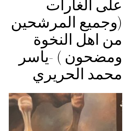
على الغارات
(وجميع المرشحين
من اهل النخوة
ومضحون ) -ياسر
محمد الحريري