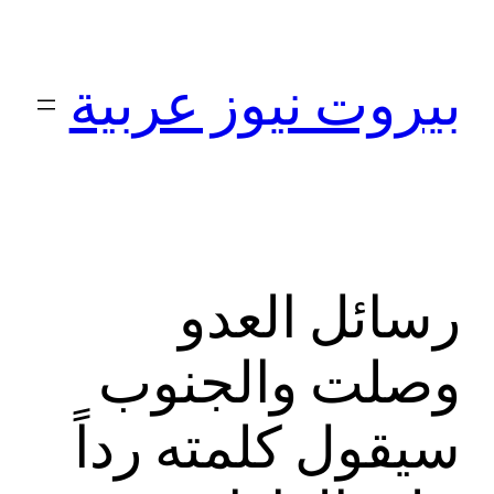
تخطى
إلى
بيروت نيوز عربية
المحتوى
رسائل العدو
وصلت والجنوب
سيقول كلمته رداً