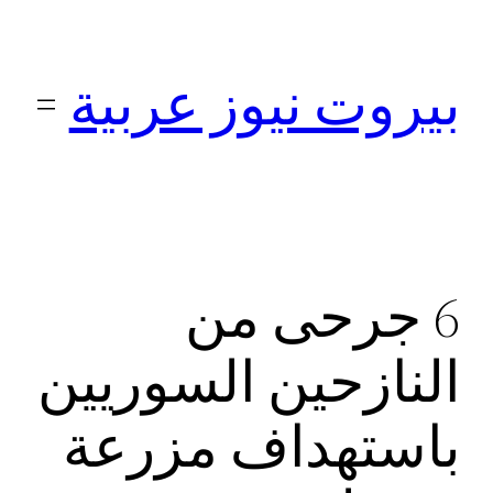
تخطى
إلى
بيروت نيوز عربية
المحتوى
6 جرحى من
النازحين السوريين
باستهداف مزرعة