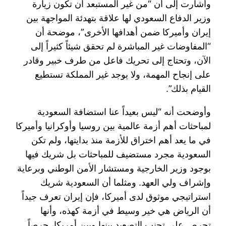
وأشارت إلى أن “من غير المستبعد أن تكون زيارة
وزير الدفاع السعودي لها علاقة بتهدئة المواجهة بين
إيران وأميركا ضمن أهدافها الأخرى”، موضحة أن
“المفاوضات غير المباشرة لم تحقق شيئاً كثيراً إلى
الآن، وتحتاج إلى تحريك فاعل من طرف خبير وقادر
على إنجاح المهمة، ولا يوجد غير المملكة تستطيع
القيام بذلك”.
وأوضحت أنه “ليس بعيداً عنا استضافة السعودية
لمباحثات أهم أزمة عالمية بين روسيا وأوكرانيا وأميركا
في ما يعد أهم اختراق للأزمة منذ بدايتها، ولم تكن
السعودية مجرد مستضيف للمباحثات بل شريك فيها
بوجود وزير الخارجية ومستشار الأمن الوطني وبرعاية
وإشراف ولي العهد. ومثلما أن السعودية شريك
استراتيجي موثوق لدى أميركا، فإن إيران تعرف جيداً
أن الرياض هي خير وسيط في أزمة كهذه، وأنها
تحرص على تجنب التصعيد بينها وبين أمريكا، حرصاً