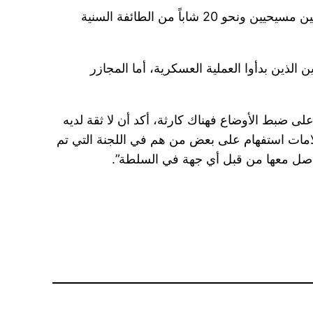
وأوضح عبد الرحمن أنه حتى اليوم هناك نحو 1400 قتيل مدني موثقين من أبناء الطائفة العلوية، بالإضافة إلى شخصين مسيحيين ونحو 20 شاباً من الطائفة السنية
الذين بدأوا العملية العسكرية، أما المجازر
 ضبط الأوضاع فهناك كارثة، أكد أن لا ثقة لديه
علامات استفهام على بعض من هم في اللجنة التي تم
لتواصل معها من قبل أي جهة في السلطة”.