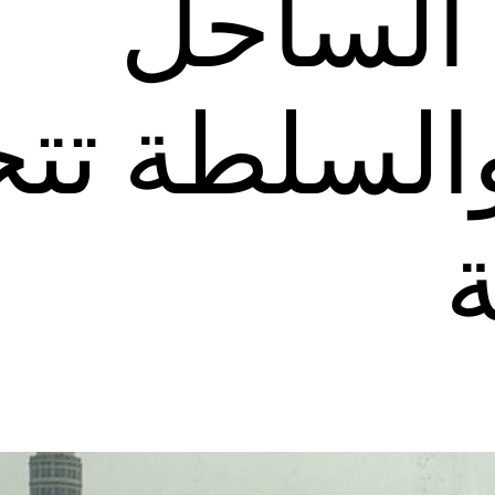
الساحل
السلطة تت