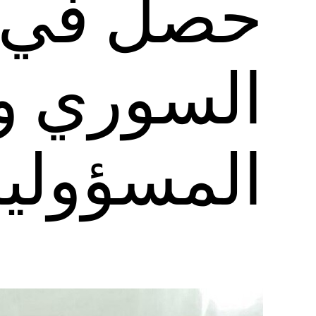
حصل في 
السوري و
المسؤولية