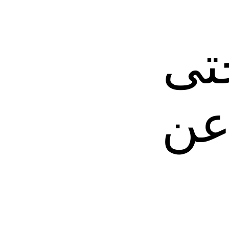
تى
 عن