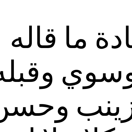
ادة ما قاله
وسوي وقبله
 زينب وحسن