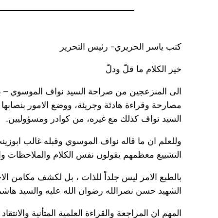
كتب ياسر الحريري- رئيس التحرير
خير الكلام ما قلّ ودلّ
الى المنزعجين من صراحة السيد نواف الموسوي – بدك
مصارحة وقراءة هادئة وجريئة، ووضع الامور بنصابها
السيد نواف كذلك مع غيره، من كوادر ومسؤوليين.
وللعلم ان ما قاله نواف الموسوي وقبله غالب ابوزينب
التشييع معظمهم يقولون نفس الكلام والملاحظات وال
بالطبع الامر ليس جلداً للذات ، بل لكشف مكامن ال
الشهيد حسن نصرالله رضوان الله عليه والسيد هاشم 
المهم ان المراجعة والقراءة العلمية المتأنية والانت