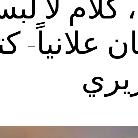
 كلام لا لب
ن علانياً- ك
يري