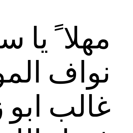
مهلا ً يا س
نواف الم
غالب ابو