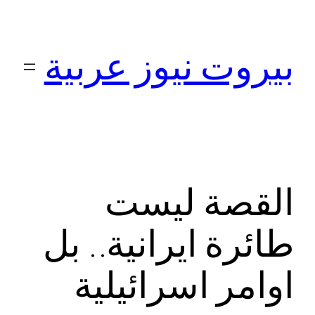
تخطى
إلى
بيروت نيوز عربية
المحتوى
القصة ليست
طائرة ايرانية.. بل
اوامر اسرائيلية