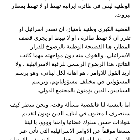
الوطنية ليس في طائرة ايرانية تهبط او لا تهبط بمطار
بيروت.
القضية الكبرى وطنية بامتياز، ان تصدر اسرائيل او
تقرر ان لا تهبط طائرة ، او لا تهبط او يجري قصف
المطار، هنا الفضيحة الوطنية بالرضوخ للقرار
الاسرائيلي، والخوف منه دون مواجهته مهما كانت
النتائج، هذا الرضوخ الرسمي للرغبة الاسرائيلية ، ولا
اريد القول للاوامر ، هو اهانة لكل لبناني، وهو برسم
المسؤولين في مختلف مسؤولياتهم، وبرسم
السياديين، الذين يؤمنون بالمجتمع الدولي،
اما بالنسبة لنا فالقضية مسألة وقت، ونحن ننتظر كيف
سيتصرف المعنيون في لبنان، الذين يهبون لتقديم
شهادات حسن سلوك قضائيا وامنيا وووو، يا ليتنا
سمعنا موقفاّ عن الاوامر الاسرائيلية التي تأتي عبر
الاميركيين… ثقوا ان الامر خطير… ولا تستقيم الاوضاع