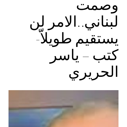
وصمت
لبناني..الامر لن
يستقيم طويلاّ-
كتب – ياسر
الحريري