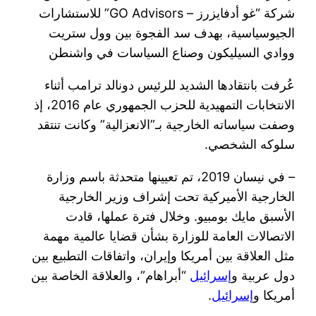
شركة “غو أدفايزرز – GO Advisors” للاستشارات
الجيوسياسية، بهدف سد الفجوة بين وول ستريت
ووادي السيليكون وصناع السياسات في واشنطن
عُرفت بانتقادها الشديد للرئيس دونالد ترامب أثناء
الانتخابات التمهيدية للحزب الجمهوري عام 2016، إذ
وصفت سياساته الخارجية بـ”الانعزالية” وكانت تنتقد
سلوكه الشخصي.
– في نيسان 2019، تم تعيينها متحدثة باسم وزارة
الخارجية الأميركية تحت إشراف وزير الخارجية
الأسبق مايك بومبيو. وخلال فترة عملها، قادت
الاتصالات العامة للوزارة بشأن قضايا عالمية مهمة
مثل العلاقة بين أمريكا وإيران، واتفاقات التطبيع بين
دول عربية و
إسرائيل
“أبراهام”، والعلاقة الخاصة بين
أمريكا و
إسرائيل
.