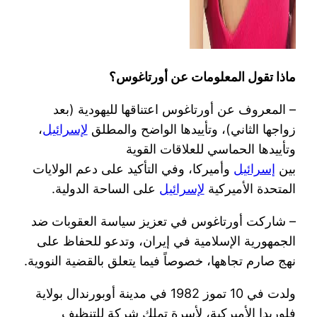
ماذا تقول المعلومات عن أورتاغوس؟
– المعروف عن أورتاغوس اعتناقها لليهودية (بعد
زواجها الثاني)، وتأييدها الواضح والمطلق
لإسرائيل
،
وتأييدها الحماسي للعلاقات القوية
بين
إسرائيل
وأميركا، وفي التأكيد على دعم الولايات
المتحدة الأميركية
لإسرائيل
على الساحة الدولية.
– شاركت أورتاغوس في تعزيز سياسة العقوبات ضد
الجمهورية الإسلامية في إيران، وتدعو للحفاظ على
نهج صارم تجاهها، خصوصاً فيما يتعلق بالقضية النووية.
ولدت في 10 تموز 1982 في مدينة أوبورندال بولاية
فلوريدا الأميركية، لأسرة تملك شركة للتنظيف