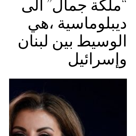
“ملكة جمال” الى
ديبلوماسية ،هي
الوسيط بين لبنان
وإسرائيل