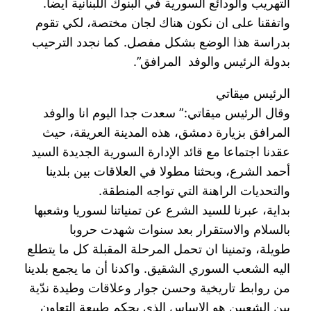
التهريب والودائع السورية في البنوك اللبنانية ايضا.
واتفقنا على ان نكون هناك لجان مختصة، لكي تقوم
بدراسة هذا الوضع بشكل مفصل. كما نجدد الترحيب
بدولة الرئيس والوفد المرافق”.
الرئيس ميقاتي
وقال الرئيس ميقاتي:” سعدت جدا اليوم انا والوفد
المرافق بزيارة دمشق، هذه المدينة العريقة، حيث
عقدنا اجتماعا مع قائد الإدارة السورية الجديدة السيد
أحمد الشرع، وبحثنا مطولا في العلاقات بين بلدينا
والتحديات الراهنة التي تواجه المنطقة.
بداية، عبرنا للسيد الشرع عن تمنياتنا لسوريا وشعبها
بالسلام والاستقرار بعد سنوات شهدت حروبا
طويلة، وتمنينا ان تحمل المرحلة المقبلة كل ما يتطلع
اليه الشعب السوري الشقيق. واكدنا أن ما يجمع بلدينا
من روابط تاريخية وحسن جوار وعلاقات وطيدة ندّية
بين الشعبين هو الاساس الذي يحكم طبيعة التعاون