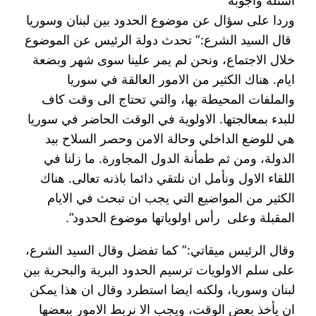
أسئلة واجوبة
وردا على سؤال عن موضوع الحدود بين لبنان وسوريا
قال السيد الشرع:” تحدث دولة الرئيس عن الموضوع
خلال الاجتماع، ونحن لم يمر علينا سوى شهر وبضعة
ايام. هناك الكثير من الامور العالقة في سوريا
والملفات المحيطة بها، والتي تحتاج الى وقت كاف
للبدء بمعالجتها. الاولوية في الوقت الحاضر في سوريا
هي للوضع الداخلي وحالة الامن وحصر السلاح بيد
الدولة، ومن ثم طمأنة الدول المجاورة. ما زلنا في
اللقاء الاول ونأمل ان نلتقي دائما باذنه تعالى. هناك
الكثير من المواضيع التي يجب ان تبحث في الايام
المقبلة وعلى رأس اولوياتها موضوع الحدود”.
وقال الرئيس ميقاتي:” كما تفضل وقال السيد الشرع،
على سلم الاولويات ترسيم الحدود البرية والبحرية بين
لبنان وسوريا، ولكنه ايضا استطرد وقال ان هذا يمكن
ان يأخذ بعض الوقت، ويجب الا نربط الامور ببعضها