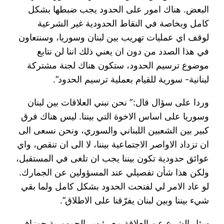
البعض. هناك امور على الحدود يجب ضبطها بشكل
كامل وبخاصة في النقاط الحدودية غير الشرعية
لوقف اي عمليات تهريب بين لبنان وسوريا، وسنتعاون
في هذا الصدد من دون ان يعني ذلك اننا لن نتابع
موضوع ترسيم الحدود، ستكون هناك لجنة مشتركة
لبنانية- سورية للقيام بعملية ترسيم الحدود”.
وردا على سؤال قال:” نحن نبني العلاقات بين لبنان
وسوريا على اساس الاخوة التي بيننا. ليس هناك فرق
كبير بين الشعبين اللبناني والسوري، ونحن نسعى الى
ان تزداد الاواصر الاجتماعية بيننا، لا الى ان تنقص، واي
عوائق حدودية تكون بيننا يجب ان تلغى في المستقبل،
ولكن هذا شأن تفصيلي عند المسؤولين عن الجمارك.
لو عاد الامر لي لفتحت الحدود بشكل كامل ولما بقي
شيء بيننا وبين لبنان يفرّقنا على الاطلاق”.
سئل الشرع عن العلاقة مع رئيس الجمهورية جوزاف