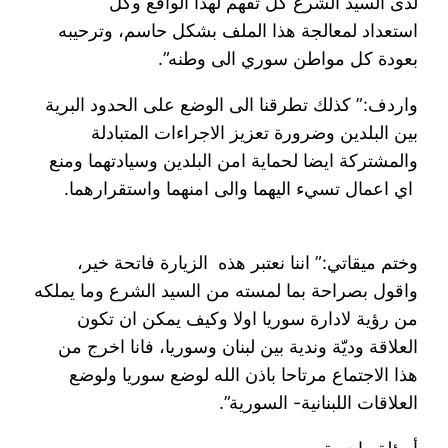
لدى السيد الشرع كل تفهم لهذا الواقع وكل
استعداد لمعالجة هذا الملف بشكل حاسم، وترحيبه
بعودة كل مواطن سوري الى وطنه”.
واردف:” كذلك تطرقنا الى الوضع على الحدود البرية
بين البلدين وضرورة تعزيز الاجراءات المتبادلة
والمشتركة ايضا لحماية امن البلدين وسيادتهما ومنع
اي اعمال تسيء اليهما والى امنهما واستقرارهما.
وختم ميقاتي:” اننا نعتبر هذه الزيارة فاتحة خير،
واقول بصراحة بما لمسته من السيد الشرع وما يملكه
من رؤية لادارة سوريا اولا وكيف يمكن ان تكون
العلاقة وديّة وندية بين لبنان وسوريا، فانا اخرج من
هذا الاجتماع مرتاحا باذن الله لوضع سوريا ولوضع
العلاقات اللبنانية- السورية”.