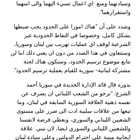
وسيادتهما ومنع اي اعمال تسيء اليهما والى امنهما
واستقرارهما”.
وشدد على أن “هناك امورا على الحدود يجب ضبطها
بشكل كامل، وخصوصا في النقاط الحدودية غير
الشرعية لوقف اي عمليات تهريب بين لبنان وسوريا،
وسنتعاون في هذا الصدد من دون ان يعني دلك اننا لن
نتابع موضوع ترسيم الحدود، وستكون هناك لجنة
مشتركة لبنانية- سورية للقيام بعملية ترسيم الحدود”.
بدوره قال قائد الإدارة الجديدة في سوريا أحمد
الشرع: “نرجو من الشعب اللبناني ان يصرف عن
نفسه ذهنية العلاقة السورية السابقة في لبنان، وما
تبعها من علاقات سلبية ادت الى ضرر على مستوى
الشعبين اللبناني والسوري، ونعطي فرصة لانفسنا
وللشعبين اللبناني والسوري ايضا، لان نبني علاقة
ايجابية مبنية على احترام الدولتين وعلى سيادة لبنان