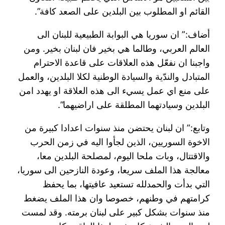
القائم او المطلوب بين البلدين على الصعد كافة”.
أضاف:” ان سوريا هي البوابة الطبيعية للبنان الى
العالم العربي، وطالما هي بخير فان لبنان بخير. ومن
واجبنا ان نفعّل هذه العلاقات على قاعدة الاحترام
المتبادل والندّية والسيادة الوطنية لكلا البلدين، والعمل
على منع اي عمل يسيء الى هذه العلاقة او يهدد امن
البلدين وسيادتهما المطلقة على اراضيهما”.
وتابع:” ان لبنان يحتضن منذ سنوات اعدادا كبيرة من
الاخوة السوريين، الذين لجأوا اليه في زمن الحرب
والاقتتال، وبات ملحا اليوم، لمصلحة البلدين معا،
معالجة هذا الملف سريعا، وعودة النازحين الى سوريا،
التي بدأت والحمدلله تستعيد عافيتها، بما يحفظ
كرامتهم في وطنهم، خصوصا وان هذا الملف يضغط
منذ سنوات بشكل كبير على لبنان برمته. وقد لمست