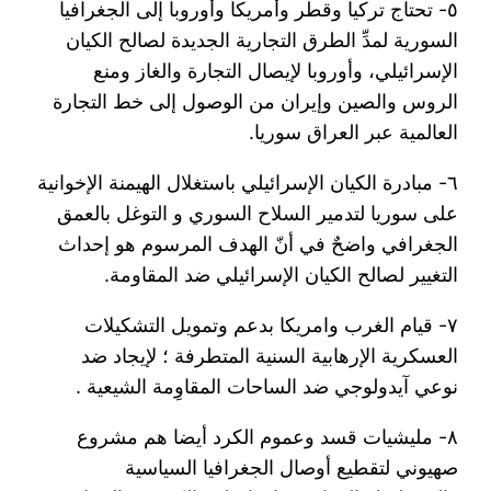
٥- تحتاج تركيا وقطر وأمريكا وأوروبا إلى الجغرافيا
السورية لمدِّ الطرق التجارية الجديدة لصالح الكيان
الإسرائيلي، وأوروبا لإيصال التجارة والغاز ومنع
الروس والصين وإيران من الوصول إلى خط التجارة
العالمية عبر العراق سوريا.
٦- مبادرة الكيان الإسرائيلي باستغلال الهيمنة الإخوانية
على سوريا لتدمير السلاح السوري و التوغل بالعمق
الجغرافي واضحٌ في أنّ الهدف المرسوم هو إحداث
التغيير لصالح الكيان الإسرائيلي ضد المقاومة.
٧- قيام الغرب وامريكا بدعم وتمويل التشكيلات
العسكرية الإرهابية السنية المتطرفة ؛ لإيجاد ضد
نوعي آيدولوجي ضد الساحات المقاوِمة الشيعية .
٨- مليشيات قسد وعموم الكرد أيضا هم مشروع
صهيوني لتقطيع أوصال الجغرافيا السياسية