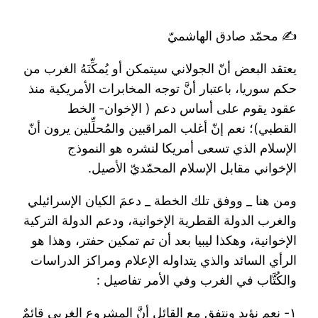
✍️ محمّد صادق الهاشميّ
يعتقد البعض أنّ الجولاني سيتمكن أو يُمكِّنَهُ الغرب من
حكم سوريا، باعتبار أنَّ توجه المخابرات الأمريكية منذ
عقود يقوم على أساس دعم ( الإخوان- الخط
القطبي)؛ نعم إنّ أغلب المراقبين والمُحلِّلين يرون أنّ
الإسلام الذي تسعى أمريكا لنشره هو النموذج
الإخواني مقابل الإسلام المحمّديّ الأصيل.
ومن هنا _ ووفق تلك الخطة _ دعمَ الكيان الإسرائيلي
والغرب الدولة القطرية الإخوانية، ودعم الدولة التركية
الإخوانية، وهكذا ليبيا بعد أن تم تمكين حفتر، وهذا هو
الرأي السائد والذي يتداوله الإعلام ومراكز الدراسات
والكُتَّاب في الغرب وفي الأمر تفاصيل :
١- نعم نؤيد ونتفق مع القائل أنَّ المشروع الغربي قائمٌ