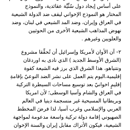
على أساس إيجاد دول سُنِّيَّة عقائدية، والنموذج
المختار هو النموذج الإخواني ليقف ضد الدولة الشيعية
في العراق وإيران، وضد المد الشيعي في لبنان، وضد
نهوض المذاهب الشيعية الأخرى من الحوثيين
والعلويين وغيرهم .
٢- آن الأوان لأمريكا وإسرائيل أن تُحقِّقا مشروع
(الشرق الأوسط الجديد ) الذي نادى به اوردغان
ونتنياهو، هذا الشرق الذي برز فيه الشيعة كقوة
إقليمية،اليوم يتم العمل على نشر الضد النوعيّ بإقامةِ
إقليمٍ اخوانيّ بعد توسيع مساحات السيطرة التركية
في العراق والشام وآسيا الوسطى؛ لأن امريكا
وبريطانيا المسيحية غير منسجمة دينيا في العالم
العربي والإسلامي وغرب آسيا، لذا فرضَ المخطط
الصهيوني إقامة دولة تركية واسعة مدعومة لمواجهة
الشيعية، فيكون الأتراك مقابل إيران والسنة الإخوان