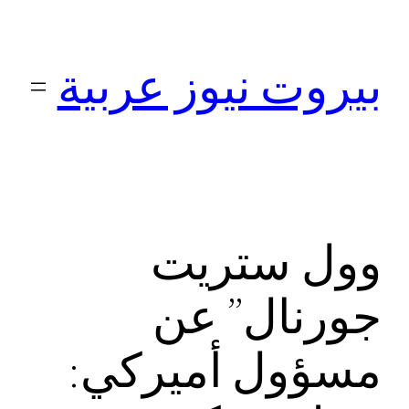
تخطى
إلى
بيروت نيوز عربية
المحتوى
وول ستريت
جورنال” عن
مسؤول أميركي: