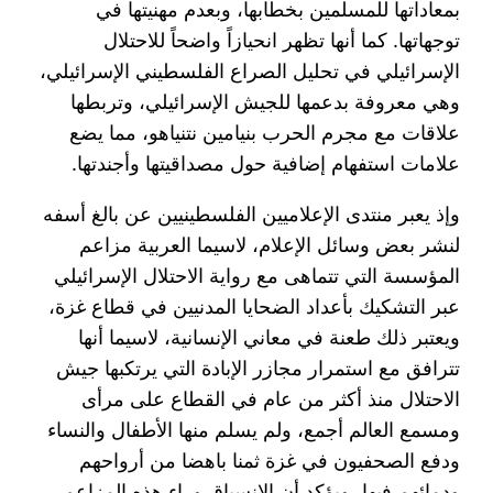
بمعاداتها للمسلمين بخطابها، وبعدم مهنيتها في
توجهاتها. كما أنها تظهر انحيازاً واضحاً للاحتلال
الإسرائيلي في تحليل الصراع الفلسطيني الإسرائيلي،
وهي معروفة بدعمها للجيش الإسرائيلي، وتربطها
علاقات مع مجرم الحرب بنيامين نتنياهو، مما يضع
علامات استفهام إضافية حول مصداقيتها وأجندتها.
وإذ يعبر منتدى الإعلاميين الفلسطينيين عن بالغ أسفه
لنشر بعض وسائل الإعلام، لاسيما العربية مزاعم
المؤسسة التي تتماهى مع رواية الاحتلال الإسرائيلي
عبر التشكيك بأعداد الضحايا المدنيين في قطاع غزة،
ويعتبر ذلك طعنة في معاني الإنسانية، لاسيما أنها
تترافق مع استمرار مجازر الإبادة التي يرتكبها جيش
الاحتلال منذ أكثر من عام في القطاع على مرأى
ومسمع العالم أجمع، ولم يسلم منها الأطفال والنساء
ودفع الصحفيون في غزة ثمنا باهضا من أرواحهم
ودمائهم فيها، ويؤكد أن الانسياق وراء هذه المزاعم