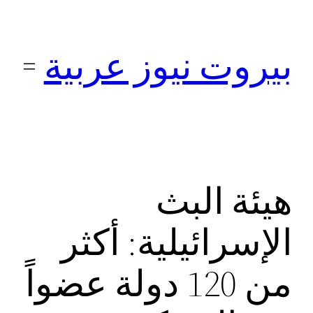
تخطى
إلى
بيروت نيوز عربية
المحتوى
هيئة البث
الإسرائيلية: أكثر
من 120 دولة عضواً