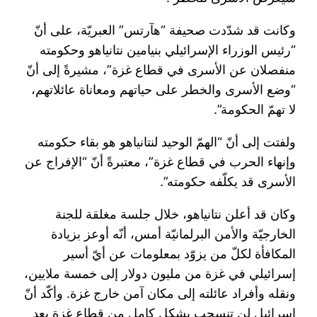
وكانت قد شدّدت صحيفة “هآرتس” العبريّة، على أنّ
“رئيس الوزراء الإسرائيلي بنيامين نتانياهو وحكومته
منفصلان عن الأسرى في قطاع غزة”، مشيرةً إلى أنّ
“وضع الأسرى والخطر على حياتهم ومعاناة عائلاتهم،
لا تهمّ الحكومة”.
ولفتت إلى أنّ “الهمّ الوحيد لنتانياهو هو بقاء حكومته
وإنهاء الحرب في قطاع غزة”، معتبرةً أنّ “الإفراج عن
الأسرى قد يكلّفه حكومته”.
وكان قد أعلن نتانياهو، خلال جلسة مغلقة للجنة
الخارجيّة والأمن البرلمانيّة أمس، أنّه أوعز بزيادة
المكافأة لكلّ من يزوّد بمعلومات عن أيّ أسير
إسرائيلي في غزة من مليون دولار إلى خمسة ملايين،
ونقله وأفراد عائلته إلى مكان آمن خارج غزة. وأكّد أنّ
إسرائيل لن تنسحب بشكل كامل من قطاع غزة بعد