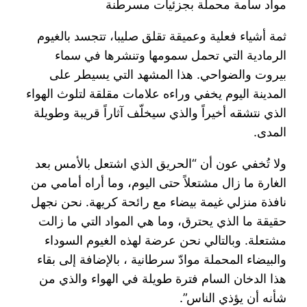
مواد سامة محملة بجزئيات مسرطنة
ثمة أشياء فعلية وعميقة تقلق صليبا، تتجسد بالغيوم
الرمادية التي تحمل سمومها وتنشرها في سماء
بيروت والضواحي. هذا المشهد التي يسيطر على
المدينة اليوم يخفي وراءه علامات مقلقة لتلوث الهواء
الذي نتشقه أخيراً والذي سيخلّف آثاراً قريبة وطويلة
المدى.
ولا تُخفي عون أن “الحريق الذي اشتعل بالأمس بعد
الغارة ما زال مشتعلاً حتى اليوم، وما أراه أمامي من
نافذة منزلي غيمة بيضاء مع رائحة كريهة. نحن نجهل
حقيقة ما الذي يحترق، وما هي المواد التي ما زالت
مشتعلة. وبالتالي نحن عرضة لهذه الغيوم السوداء
والبيضاء المحملة موادّ سرطانية ، بالإضافة إلى بقاء
هذا الدخان السام فترة طويلة في الهواء والذي من
شأنه أن يؤذي الناس”.