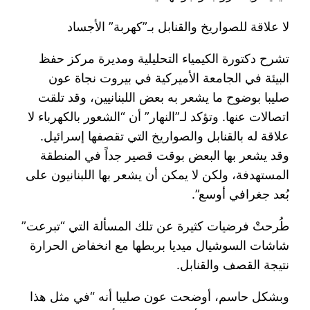
لا علاقة للصواريخ والقنابل بـ”كهربة” الأجساد
تشرح دكتورة الكيمياء التحليلية ومديرة مركز حفظ
البيئة في الجامعة الأميركية في بيروت نجاة عون
صليبا بوضوح ما يشعر به بعض اللبنانيين، وقد تلقت
اتصالات عنها. وتؤكد لـ”النهار” أن “الشعور بالكهرباء لا
علاقة له بالقنابل والصواريخ التي تقصفها إسرائيل.
وقد يشعر بها البعض بوقت قصير جداً في المنطقة
المستهدفة، ولكن لا يمكن أن يشعر بها اللبنانيون على
بُعد جغرافي أوسع”.
طُرحتْ فرضيات كثيرة عن تلك المسألة التي “تبرعت”
شاشات السوشيال ميديا بربطها مع انخفاض الحرارة
نتيجة القصف والقنابل.
وبشكل حاسم، أوضحت عون صليبا أنه “في مثل هذا