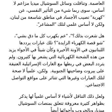
العاصمة. وتناقلت وسائل السوشيال ميديا مزاعم لا
أساس، سوى ربما شيء من التأثير النفسي، عن
“كهربة” تصيب الأجساد في مناطق شاسعة من لبنان،
ولكن لا أساس علمي لتلك “المشاعر”.
هل شعرت بذلك؟”، “عم بكهرب كل ما دق بشي”،
“شو قصة الكهرباء الزايدة”؟ تلك عبارات يرددها
اللبنانيون في الآونة الأخيرة وكأن شيئاً في الأجواء يزيد
من هذه الشحنة الكهربائية التي يشعر بها كثيرون. ولم
يتردد البعض في ربطها مع الغارات الإسرائيلية العنيفة
على بيروت وضاحيتها الجنوبية. ولكن، علمياً لا صحة
لتلك العبارات وغيرها التي تتناثر على مواقع التواصل
الاجتماعي.
ولعل ذلك التناقل لأشياء لا أساس علمياً لها يذكر
بظواهر كثيرة معروفة تتعلق بمنصات السوشيال
ميديا، وبالحروب وأجوائها أيضاً