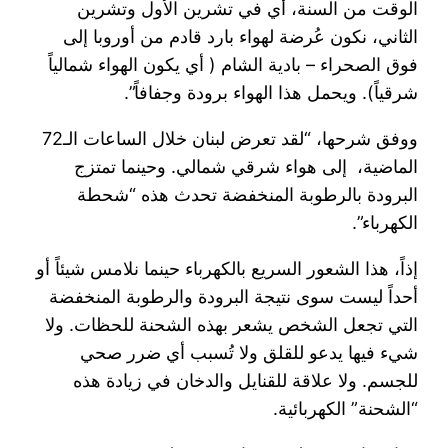
الوقت من السنة، أي في تشرين الأول وتشرين
الثاني، نكون عُرضة لهواء بارد قادم من أوروبا إلى
فوق الصحراء – بادية الشام ( أي يكون الهواء شمالياً
شرقياً). ويحمل هذا الهواء برودة وجفافاً”.
ووفق شرحها، “لقد تعرض لبنان خلال الساعات الـ72
الماضية، إلى هواء شرقي شمالي. وحينما تمتزج
البرودة بالرطوبة المنخفضة تحدث هذه “شحطة
الكهرباء”.
إذاً، هذا الشعور السريع بالكهرباء حينما نلامس شيئاً أو
أحداً ليست سوى نتيجة البرودة والرطوبة المنخفضة
التي تجعل الشخص يشعر بهذه الشحنة للحظات. ولا
شيء فيها يدعو للقلق ولا تُسبب أي ضرر صحي
للجسم. ولا علاقة للقنايل والدخان في زيادة هذه
“الشحنة” الكهربائية.