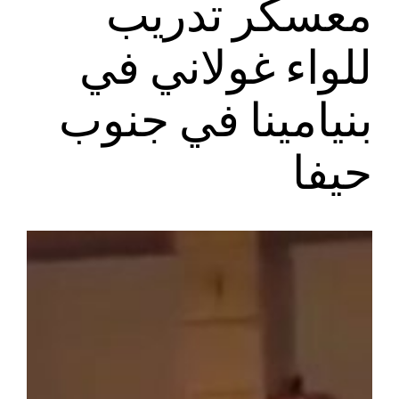
معسكر تدريب
للواء غولاني في
بنيامينا في جنوب
حيفا