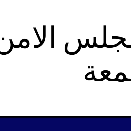
مجلس الامن
معة