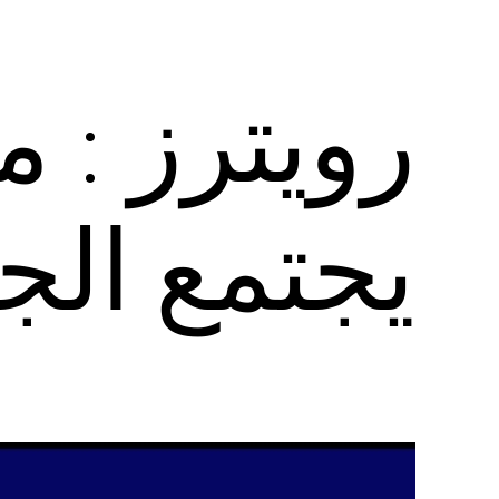
رويترز : 
يجتمع الج