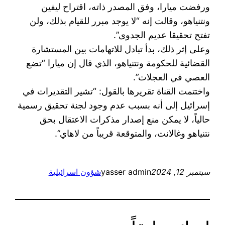
ورفضت ميارا، وفق المصدر ذاته، اقتراح ليفين
ونتنياهو، وقالت إنه “لا يوجد مبرر للقيام بذلك، ولن
تفتح تحقيقا عديم الجدوى”.
وعلى إثر ذلك، بدأ تبادل للاتهامات بين المستشارة
القضائية للحكومة ونتنياهو، الذي قال إن ميارا “تضع
العصي في العجلات”.
واختتمت القناة تقريرها بالقول: “تشير التقديرات في
إسرائيل إلى أنه بسبب عدم وجود لجنة تحقيق رسمية
حالياً، لا يمكن منع إصدار مذكرات الاعتقال بحق
نتنياهو وغالانت، والمتوقعة قريباً من لاهاي”.
سبتمبر 12, 2024
yasser admin
شؤون اسرائيلية