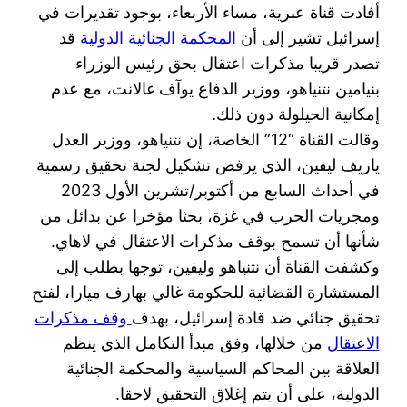
أفادت قناة عبرية، مساء الأربعاء، بوجود تقديرات في
إسرائيل تشير إلى أن
المحكمة الجنائية الدولية
قد
تصدر قريبا مذكرات اعتقال بحق رئيس الوزراء
بنيامين نتنياهو، ووزير الدفاع يوآف غالانت، مع عدم
إمكانية الحيلولة دون ذلك.
وقالت القناة “12” الخاصة، إن نتنياهو، ووزير العدل
ياريف ليفين، الذي يرفض تشكيل لجنة تحقيق رسمية
في أحداث السابع من أكتوبر/تشرين الأول 2023
ومجريات الحرب في غزة، بحثا مؤخرا عن بدائل من
شأنها أن تسمح بوقف مذكرات الاعتقال في لاهاي.
وكشفت القناة أن نتنياهو وليفين، توجها بطلب إلى
المستشارة القضائية للحكومة غالي بهارف ميارا، لفتح
تحقيق جنائي ضد قادة إسرائيل، بهدف
وقف مذكرات
الاعتقال
من خلالها، وفق مبدأ التكامل الذي ينظم
العلاقة بين المحاكم السياسية والمحكمة الجنائية
الدولية، على أن يتم إغلاق التحقيق لاحقا.