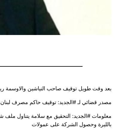
بعد وقت طويل توقيف صاحب النياشين والاوسمة ريا
مصدر قضائي لـ ‎#الجديد: توقيف حاكم مصرف لبنان السابق رياض سلامة باشارة من النيابة العامة التمييزية بعد التحقيق معه اليوم في قصر العدل
معلومات ‎#الجديد: التحقيق مع سلامة يتناول
بالليرة وحصول الشركة على عمولات