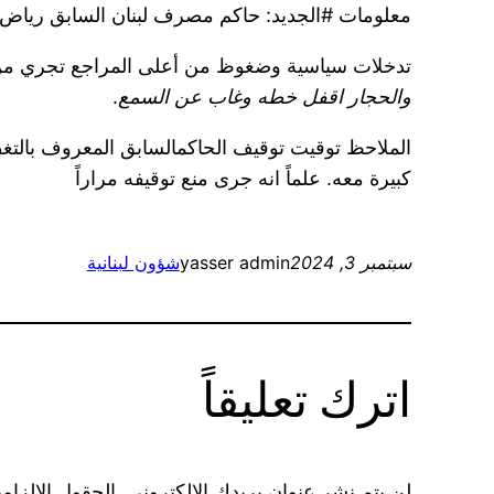
معلومات ‎#الجديد: حاكم مصرف لبنان السابق رياض سلامة وصل إلى قصر العدل للاستماع إليه من قبل مدعي عام التمييز القاضي جمال الحجار
تدخلات سياسية وضغوظ من أعلى المراجع تجري من
والحجار اقفل خطه وغاب عن السمع
.
الملاحظ توقيت توقيف الحاكمالسابق المعروف بالتغطي
كبيرة معه. علماً انه جرى منع توقيفه مراراً
سبتمبر 3, 2024
yasser admin
شؤون لبنانية
اترك تعليقاً
لن يتم نشر عنوان بريدك الإلكتروني.
الحقول الإلزامي