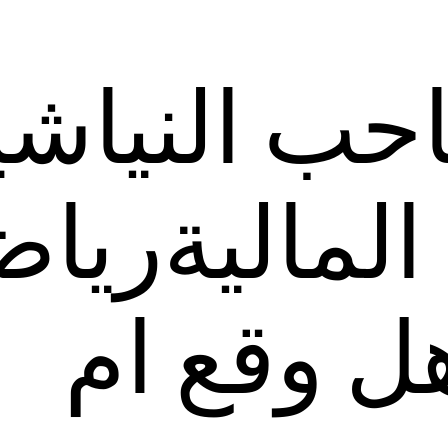
حب النياشي
الماليةريا
ل وقع ام