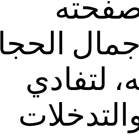
صفحته
مال الحجا
 لتفادي
التدخلات