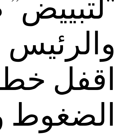
“لتبييض” 
والرئيس ج
اقفل خطه،
الضغوط و