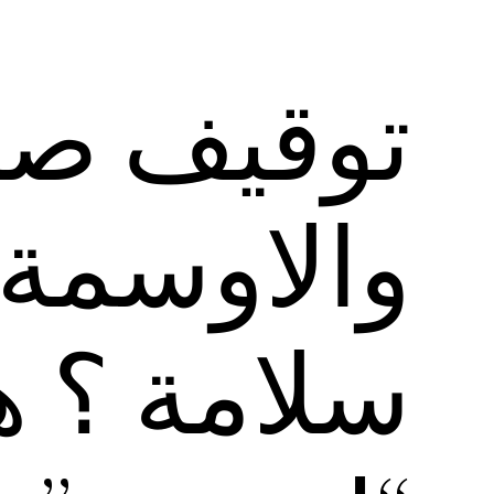
توقيف صا
والاوسمة 
سلامة ؟ ه