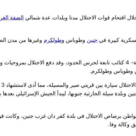
الضفة الغرب
 عسكرية كبيرة في
جنين
وطوباس و
طولكرم
وغيرها من مدن الضفة
وشارك في هذه العملية -بحسب القناة 12 الإسرائيلية- 4 كتائب تابعة لحرس الحدود، وقد
ين وطوباس وطولكرم.
فف
 وبلدة سيلة الحارثية جنوبها، ليبدأ الجيش الإسرائيلي بعدها 
د مواطن برصاص الاحتلال في بلدة كفر دان غرب جنين، وكانت قو
 وكالة وفا.