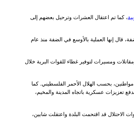
ية
، كما تم اعتقال العشرات وترحيل بعضهم إلى
، قال إنها العملية بالأوسع في الضفة منذ عام
 دفع الاحتلال بمروحيات ومقاتلات ومسيرات لتوفير غطاء للقوات البرية خلال
ي جنين كبرى مدن الضفة المحتلة، قصفت قوات الاحتلال سيارة بين قريتي صير والمسيلة، مما أدى لاستشهاد 3 مواطنين، بحسب الهلال الأحمر الفلسطيني. كما
بدفع تعزيزات عسكرية باتجاه المدينة والمخيم،
ات الاحتلال قد اقتحمت البلدة واعتقلت شابين،