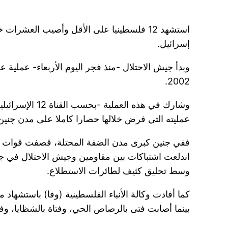
استشهد 12 فلسطينيا على الأقل وأصيب العشرات خلال اقتحام قوات الاحتلال مدنا وبلدات عدة شمالي
إسرائيل.
وبدأ جيش الاحتلال -منذ فجر اليوم الأربعاء- عملية
2002.
عمليته التي فرض خلالها حصارا كاملا على مدن جن
اندلعت اشتباكات بين مقاومين وجيش الاحتلال في جنين
وسط تحليق كثيف لطائرات الاستطلاع.
كما أفادت وكالة الأنباء الفلسطينية (وفا) باستشها
بينما أصابت فتى بالرصاص الحي، وفتاة بالشظايا، وفق