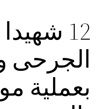
12 شهيد
الجرحى وا
بعملية مو