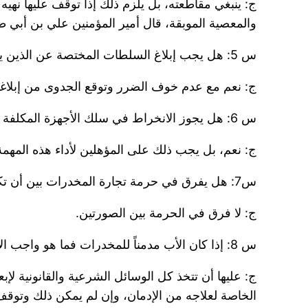
ج: ينبغي مقاطعته، بل يلزم ذلك إذا توقف عليها نهيه
والمعصية الموبقة، قال أمير المؤمنين علي بن أبي ط
س 5: هل يجب إبلاغ السلطات المختصة عن الذين يمارسون عمليات تهريب المخدرات والتجارة بها؟
ج: نعم مع عدم خوف الضرر وتوقع الجدوى من إبلاغها ب
س 6: هل يجوز الانخراط في سلك الأجهزة المكلفة بمكافحة المخدرات؟
ج: نعم، بل يجب ذلك على المؤهلين لأداء هذه المهمة وج
س7: هل يفرق في حرمة تجارة المخدرات بين أن تكون بقصد نقلها الى بلد آخر وبين أن تباع في السوق المحلية؟
ج: لا فرق في الحرمة بين الصورتين.
س 8: إذا كان الأب مدمناً للمخدرات فما هو واجب الأم تجاه أولادها المشاركين معهما في السكنى بهدف حمايتهم من هذه الآفة الكبيرة؟
ج: عليها أن تتخذ كل الوسائل الشرعية والقانونية لإ
الخاصة لعلاجه من الإدمان، وإن لم يمكن ذلك وتوقف 