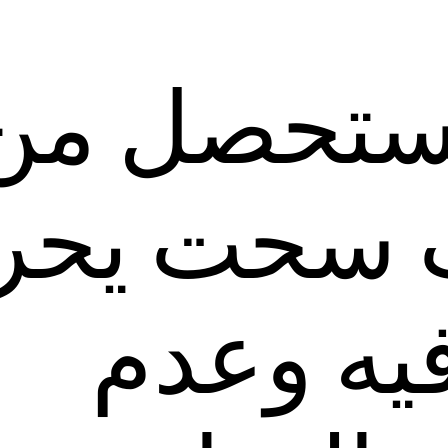
مستحصل من
 سحت يحر
يه وعدم