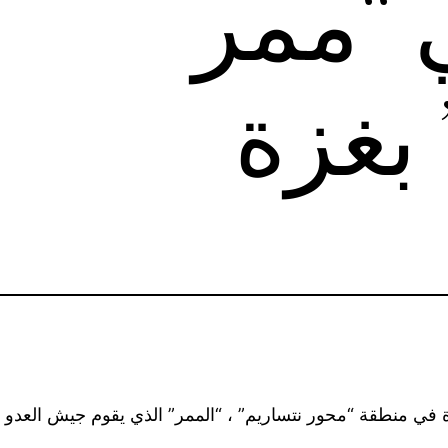
 “ممر
 بغزة
نطقة “محور نتساريم” ، “الممر” الذي يقوم جيش العدو م