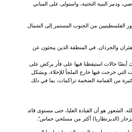
 ودمر البنية التحتية، واستولى على المباني
وال أيام الأسبوع، في هذه المرحلة من قبل قوات الفرقة 252، التي تمنع مرور الفلسطينيين من الجنوب المستمر إلى الشمال
ران والجرذان. في المنطقة الذين يبحثون عن
أيضًا حالات استيقظنا فيها على فأر يركض على
 التي خرجت فيها خارج الملجأ للإخلاء، وبشكل
 كثيرة من القمامة الضخمة تراكمات، بما في ذلك
. الشعور هو أن القيادة العليا، حتى مستوى قائد
الزحار (الديزنطاريا) أكثر من مسلحي حماس”.