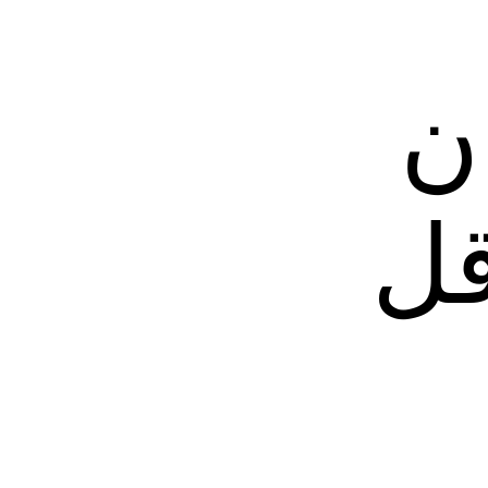
ان
قل