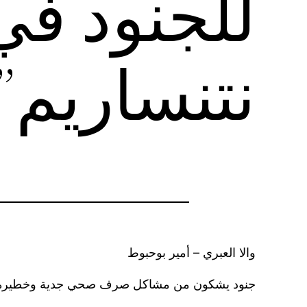
للجنود في
نتنساريم”
والا العبري – أمير بوحبوط
جنود يشكون من مشاكل صرف صحي جدية وخطيرة في م