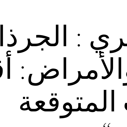
بري : الجرذ
الأمراض: أ
 المتوقعة