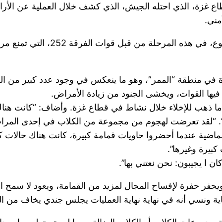
زة، الذي احتله الجيش، الذي كشف خلال العملية عن الأراضي،
مني.
“الممر” مأهول على مدار 24 ساعة ط
ي منطقة “الممر”، وهو ما ينعكس في وجود عدد كبير من الفئ
 فيها القوات، ويخشى الجنود من زيادة الأمراض.
ما ذهب للإخلاء خلال نشاط في قطاع غزة. وأضاف: “كانت هناك 
ة”. “لقد تعرضت لهجوم من مجموعة من الكلاب في إحدى المرات
ة الماضية عندما أحضروا حاويات قمامة كبيرة، كانت هناك حالات
كبيرة وغيرها”.
ن ا يجيبون: نحن نعتني بها”.
حفر حفرة لإفساح المجال لمزيد من القمامة، ويعود لا سمح الله
غاية ونسي أنه في نهاية نهاية العمليات يجلس جندي يخاف من 