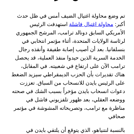
تم وضع محاولة اغتيال الضيف أمس في ظل حدث
أكبر:
محاولة اغتيال فاشلة
استهدفت الرئيس
الأمريكي السابق دونالد ترامب، المرشح الجمهوري
لرئاسة الولايات المتحدة، أثناء مؤتمر انتخابي في
بنسلفانيا. بعد أن أصيب إصابة طفيفة وأنقذه رجال
الخدمة السرية الذين حيدوا منفذ العملية، قد يحصل
ترامب الآن على ارتفاع في شعبيته. في المقابل،
هناك تقديرات بأن الحزب الديمقراطي سيزيد الضغط
على الرئيس بايدن للانسحاب من السباق. تعززت
دعوات انسحاب بايدن مؤخراً بسبب الشك في صحته
ووضعه العقلي، بعد ظهور تلفزيوني فاشل في
مناظرة مع ترامب، وتصريحاته المشوشة في مؤتمر
صحافي
بالنسبة لنتنياهو، الذي يتوقع أن يلتقي بايدن في