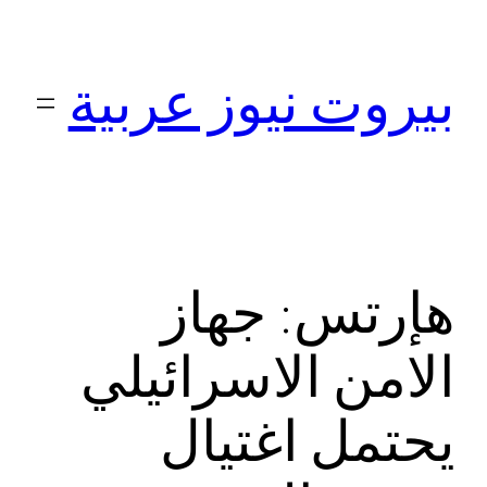
تخطى
إلى
بيروت نيوز عربية
المحتوى
هإرتس: جهاز
الامن الاسرائيلي
يحتمل اغتيال