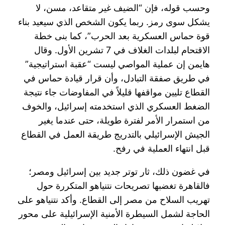
وحسب قوله، فإن “الضيف غير متقاعد، مسن، لا
يشكل سوى رمز. ربما يكون الشخص الذي سيعيد بناء
قوة حماس العسكرية بعد الحرب”، كما بنى خطة
الاقتحام لبلدات الغلاف في 7 تشرين الأول. وقال
هايمن إن عملية المواصي ليست “عقبة استراتيجية”
في طريق صفقة التبادل، وأن قرار قيادة حماس في
القطاع تليين مواقفها قليلاً في المفاوضات جاء نتيجة
الضغط العسكري الذي استخدمته إسرائيل، والخوف
من استمرار الأمر لفترة طويلة، حتى عندما يغير
الجيش الإسرائيلي بالتدريج طريقة العمل في القطاع
قبل انتهاء العملية في رفح.
في غضون ذلك، ثار توتر جديد بين إسرائيل ومصر؛
فالقاهرة تغضبها تصريحات نتنياهو المتكررة حول
تهريب السلاح من مصر إلى القطاع. وأكد نتنياهو على
الحاجة لشمل السيطرة الأمنية الإسرائيلية على محور