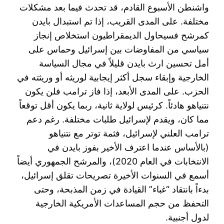
واشنطن الأسبوع القادم، قد تحدث فيما بعد مشكلات
مختلفة. على المدى القريب، إذا تم استبدال بايدن
كمرشح فسيحاول الديمقراطيون استخلاص إنجاز
سياسي من المفاوضات بين إسرائيل وحماس على
أمل تحسين ارث بايدن قليلاً في مجال السياسة
الخارجية وإبقاء سجل أكثر إيجابية لوريثه أو وريثته في
الحزب. على المدى الأبعد، إذا فاز ترامب فلن يكون
نتنياهو هادئاً. كرئيس لولاية ثانية، ربما يكون أقل توقعاً
مما كان، ويقدم لإسرائيل طلبات مختلفة. رغم دعم
ترامب العلني لإسرائيل، فثمة توتر مع نتنياهو
(بالأساس عندما اعترف الأخير بفوز بايدن في
الانتخابات في العام 2020)، والمرشح الجمهوري أيضاً
أسمع في السنوات الأخيرة تصريحات تقلق إسرائيل،
بدءاً بانتقاد “غباء” القيادة في زمن المذبحة، وحتى
التحفظ من حجم المساعدات الأمريكية الخارجية
لدول أجنبية.