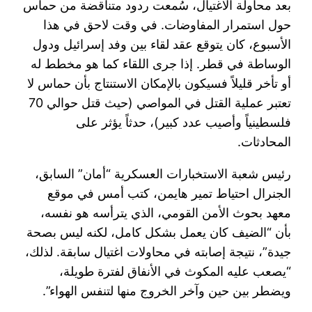
بعد محاولة الاغتيال، سُمعت ردود متناقضة من حماس
حول استمرار المفاوضات. في وقت لاحق في هذا
الأسبوع، كان يتوقع عقد لقاء بين وفد إسرائيل ودول
الوساطة في قطر. إذا جرى اللقاء كما هو مخطط له
أو تأخر قليلاً فسيكون بالإمكان الاستنتاج بأن حماس لا
تعتبر عملية القتل في المواصي (حيث قتل حوالي 70
فلسطينياً وأصيب عدد كبير)، حدثاً يؤثر على
المحادثات.
رئيس شعبة الاستخبارات العسكرية “أمان” السابق،
الجنرال احتياط تمير هايمن، كتب أمس في موقع
معهد بحوث الأمن القومي، الذي يترأسه هو نفسه،
بأن “الضيف كان يعمل بشكل كامل، لكنه ليس بصحة
جيدة”، نتيجة إصابته في محاولات اغتيال سابقة. لذلك،
“يصعب عليه المكوث في الأنفاق لفترة طويلة،
ويضطر بين حين وآخر الخروج منها لتنفس الهواء”.