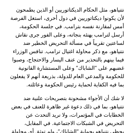
نتنياهو، مثل الحكام الديكتاتوريين أو الذين يطمحون
لأن يكونوا ديكتاتوريين في دول أخرى، استغل الفرصة
أمس لمقارنة نفسه بترامب. في جلسة الحكومة،
أرسل لترامب يهنئه بنجاته، وعلى الفور جرى نقاش
لساعتين تقريباً في مسألة التحريض الخطير ضد
نتنياهو، مع ذكر محاولة اغتيال ترامب. تنافس الوزراء
فيما بينهم بالتحذير من عنف اليسار والاحتجاج، وصبوا
غضبهم على “الشاباك” وعلى المستشارة القانونية
للحكومة والمدعي العام للدولة، بذريعة أنهم لا يفعلون
بما فيه الكفاية لحماية رئيس الحكومة وعائلته.
لا شك أن الأجواء مشحونة بتصريحات علنية ضد
نتنياهو، بما في ذلك دعوة غير ظاهرة للعنف في بعض
الخطابات في المؤتمرات، ولا نريد التحدث عن
التحريض في الشبكات الاجتماعية. في المقابل،
يحظى نتنياهو بحماية “الشاباك”، ولم توثق أي محاولة