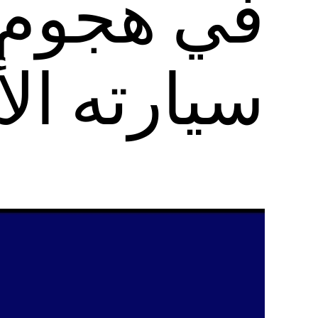
في هجوم إ
سيارته ال