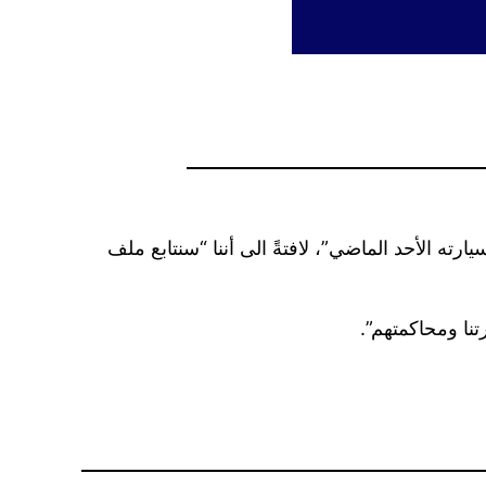
ه الأحد الماضي”، لافتةً الى أننا “سنتابع ملف
نا ومحاكمتهم”.