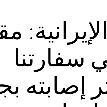
لإيرانية: مق
سفارتنا
 إصابته بج