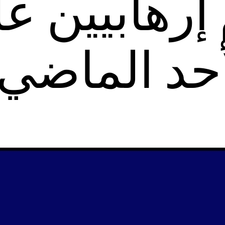
رهابيين ع
أحد الماضي