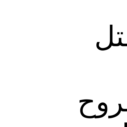
تل
روح