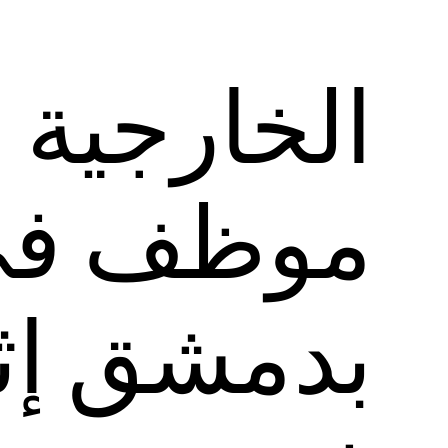
الخارجية ا
موظف في 
بدمشق إثر