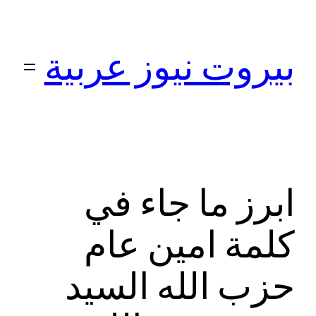
تخطى
إلى
بيروت نيوز عربية
المحتوى
ابرز ما جاء في
كلمة امين عام
حزب الله السيد