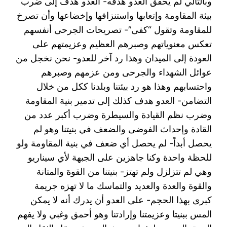
وبالتالي لم يحقق العدو هدفه- العدو هدف إلى ضرب
بيئة المقاومة وإتعابها واستنزافها وإخضاعها وأن تصرخ
للمقاومة وتقول “كفى”- تصريحات الجرحى أنفسهم
تعكس معنوياتهم وصبرهم العظيم وعزيمتهم على
العودة إلى الميدان وهذا رد آخر للعدو- نحن نخجل من
عوائل الشهداء والجرحى ومن عزمهم وصبرهم
واحتسابهم وهذا هو رد بيئتنا وبلدنا ككل من خلال
التضامن- العدو هدف كذلك إلى تدمير بنية المقاومة
وضرب نظم القيادة والسيطرة وضرب أكبر عدد من
القادة وإحداث الفوضى والضعف في بنيتنا وهو لم
يحصل أبداً- لم يحصل أي ضعف في بنية المقاومة ولو
للحظة واحدة وكنا جاهزين على الجبهة لأي سيناريو
وهي لم تتزلزل ولم تهتز- بنيتنا من القوة والمتانة
والقوة والعدة والعديد والتماسك ما لا تهزه جريمة
كبرى بهذا الحجم- على العدو أن يدرك أنه لا يمكن
المس ببنيتا وعزيمتنا وإرادتنا وهو أحمق وغبي ولا يفهم