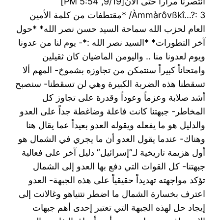
انتصرنا مراراً حتى الآن[9/19, 5:54 PM]
Àmmàrôvßkî…?: 3/ *مقتطفات من كلمة الأمين
العام لحزب الله سماحة السيد حسن نصر الله* *حول
آخر التطورات* *السيد نصر الله :*- يوم لنا من عدونا
ويوم لعدونا منا .. واليومن الماضيان كان ثقيلين
وامتحاناً كبيراً سنتمكن من تجاوزه بشموخ- المهم ألا
تسقطنا هذه الضربة الكبيرة وهي لن تسقطنا- سنصبح
أشد صلابة وعزماً وعوداً وقدرة على تجاوز كل
المخاطر- جبهتنا كانت فاعلة وضاغطة جداً على العدو
والدليل هو ما يفعله ويقوله العدو بعيداً عما يقال هنا
وهناك- عندما يقول العدو أن ما يجري في الشمال هو
أول هزيمة تاريخية لـ”إسرائيل” دليل آخر على فعالية
جبهتنا- كل القوات التي دفع بها العدو إلى الشمال
تؤكد مواجهته تهديداً حقيقياً على هذه الجبهة- العدو
اعترف بخسارة الشمال ما اضطر نتنياهو وغالانت إلى
إيجاد حل لهذه الجبهة التي تعتبر إحدى أهم جبهات