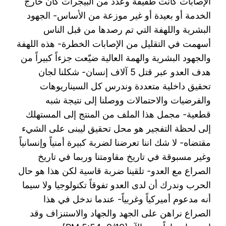
الإصابات كانت طفيفة وعدد من البيجرات كان خارج
الخدمة أو بعيدة أو غير موزعة من الأساس- الجهود
البشرية واللهفة التي تم رصدها من قبل الناس
أسهمت في التقليل من الإصابات الخطرة- هذه اللهفة
والجهود البشرية والهمة العالية ضيّعت جزءاً كبيراً من
هدف العدو عبر قتل 5 آلاف إنسان- شكلنا لجان
تحقيق داخلية متعددة وندرس كل السيناريوهات
والفرضيات والاحتمالات ووصلنا إلى نتيجة شبه
قطعية- مجمل هذا الملف من المنتج إلى المستهلك
إلى لحظة التفجير هو محل تحقيق ليبنى على الشيء
مقتضاه- لا شك اننا تعرضنا لضربة كبيرة أمنياً وإنسانياً
وغير مسبوقة في تاريخ مقاومتنا وربما في تاريخ
الصراع مع العدو- تلقينا ضربة قاسية لكن هذا هو حال
الحرب وندرك أن لدى العدو تفوقاً تكنولوجيا ولا سيما
أنه مدعوم أميركياً وغربياً- عندما ندخل في هذا
الصراع نراهن على الجهد والجهاد والاستنزاف وقد