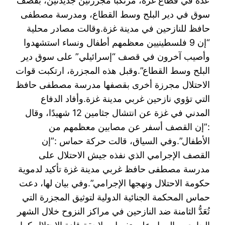
عدة في قطاع غزة، مرتكبًا مجزرتين جديدتين، بقصف
سوق في دير البلح وسط القطاع، ومدرسة مصطفى
حافظ للنازحين في مدينة غزة.‎وقالت مصادر محلية
“إن 9 فلسطينيين معظمهم أطفال ونساء استشهدوا
وأصيب آخرون في قصف “إسرائيلي” على سوق دير
البلح وسط القطاع”.‎وقبل هذه المجزرة، ارتكبت قوات
الاحتلال مجرزة أخرى بقصفها مدرسة مصطفى حافظ
التي تؤوي نازحين غربي مدينة غزة.‎وأفاد الدفاع
المدني في غزة عن انتشال جثامين 12 شهيدًا، وقال
:”إن القصف أسفر عن مصابين معظمهم من
الأطفال”.وفي السياق، قالت حركة حماس :”إن
القصف الإجرامي الذي نفذه جيش الاحتلال على
مدرسة مصطفى حافظ غربي مدينة غزة تأكيد لدموية
حكومة الاحتلال ونهجها الإجرامي”.‎وفي بيان لها، دعت
حماس المحكمة الجنائية الدولية لتوثيق المجزرة التي
تُعَدُّ الثامنة ضد النازحين في مراكز النزوح خلال الشهر