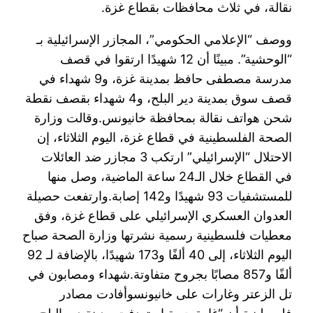
نقالة، في ثلاث محافظات بقطاع غزة.
ووصف “الإعلامي الحكومي”، المجازر الإسرائيلية بـ
“الوحشية”. مبينًا أن 12 شهيدًا ارتقوا في قصف
مدرسة مصطفى حافظ بمدينة غزة، و9 شهداء في
قصف سوق بمدينة دير البلح، و4 شهداء بقصف نقطة
شحن هواتف نقالة بمحافظة خانيونس.وقالت وزارة
الصحة الفلسطينية في قطاع غزة، اليوم الثلاثاء، إن
الاحتلال “الإسرائيلي” ارتكب 3 مجازر ضد العائلات
في القطاع خلال الـ24 ساعة الماضية، وصل منها
للمستشفيات 93 شهيدًا و142 إصابة.وارتفعت حصيلة
العدوان العسكري الإسرائيلي على قطاع غزة، وفق
معطيات فلسطينية رسمية نشرتها وزارة الصحة صباح
اليوم الثلاثاء، إلى 40 ألفًا و173 شهيدًا، بالإضافة لـ 92
ألفًا و857 مصابًا بجروح متفاوتة.شهداء ومصابون في
تل الزعتر وغارات على خانيونسوأفادت مصادر