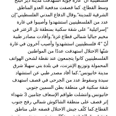
فلسطينية أن “غارة جوية استهدفت مدينة دير البلح
وسط القطاع، كما قصفت مدفعية العدو المناطق
الشرقية للمدينة”.وقال الدفاع المدني الفلسطيني”إن
عدد من الفلسطينيين استشهدوا وأصيبوا في غارة
“إسرائيلية” على شقة سكنية بمنطقة تل الزعتر في
مخيم جباليا شمالي قطاع غزة”.‎وأفادت مصادر طبية
أنّ “4 فلسطينيين استشهدوا وأصيب آخرون في غارة
شنّها الاحتلال استهدفت عددًا من المواطنين
الفلسطينيين كانوا يتجمعون عند نقطة لشحن الهواتف
المحمولة وتوزيع الإنترنت، في بلدة بني سهيلا شرق
مدينة خانيونس”.‎كما أفاد مصدر طبي عن استشهاد
سيدة وسقوط عدد من الجرحى في قصف استهدف
شقة سكنية في منطقة بطن السمين جنوبي
خانيونس.‎وانتشلت طواقم الإسعاف جثامين 3 شهداء
إثر قصف على منطقة الشاكوش شمالي رفح جنوب
القطاع.‎كما كثّف جيش الاحتلال قصفه على مناطق