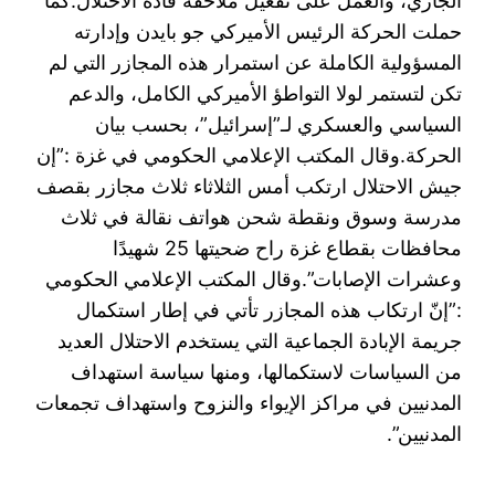
الجاري، والعمل على تفعيل ملاحقة قادة الاحتلال.‎كما
حملت الحركة الرئيس الأميركي جو بايدن وإدارته
المسؤولية الكاملة عن استمرار هذه المجازر التي لم
تكن لتستمر لولا التواطؤ الأميركي الكامل، والدعم
السياسي والعسكري لـ”إسرائيل”، بحسب بيان
الحركة.وقال المكتب الإعلامي الحكومي في غزة :”إن
جيش الاحتلال ارتكب أمس الثلاثاء ثلاث مجازر بقصف
مدرسة وسوق ونقطة شحن هواتف نقالة في ثلاث
محافظات بقطاع غزة راح ضحيتها 25 شهيدًا
وعشرات الإصابات”.وقال المكتب الإعلامي الحكومي
:”إنّ ارتكاب هذه المجازر تأتي في إطار استكمال
جريمة الإبادة الجماعية التي يستخدم الاحتلال العديد
من السياسات لاستكمالها، ومنها سياسة استهداف
المدنيين في مراكز الإيواء والنزوح واستهداف تجمعات
المدنيين”.