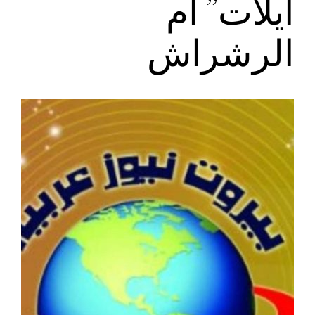
ايلات” ام
الرشراش