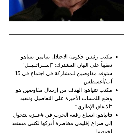
مكتب رئيس حكومة الاحتلال بنيامين نتنياهو
تعقيباً على البيان المشترك: “إســرائــيــل”
ستوفد مفاوضين للمشاركة في اجتماع في 15
آب/أغسطس
مكتب نتنياهو: الهدف من إرسال مفاوضين هو
وضع اللمسات الأخيرة على التفاصيل وتنفيذ
“الاتفاق الإطاري”
نتانياهو: اتساع رقعة الحرب في ‎#غــزة لتتحول
إلى صراع إقليمي مخاطرة أُدركها لكنني مستعد
لخوضها