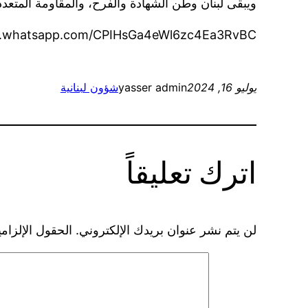
ويبقى لبنان وطن الشهادة والفرح، والمقاومة المتعدد
at.whatsapp.com/CPIHsGa4eWl6zc4Ea3RvBC
يوليو 16, 2024
yasser admin
شؤون لبنانية
اترك تعليقاً
لن يتم نشر عنوان بريدك الإلكتروني.
الحقول الإلزامي