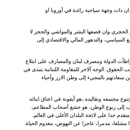
ان ذات وجهة سياحية رائدة في أوروبا او
صر الحجري وان قصفها البشر والمواشي والحجر لا
 السياسي، والتدهور المالي والاقتصادي إلى
تواطأت الدولة ومصرف لبنان والمصارف على ابتلاع
 الحقوق. الوجه آلاخر للمقاومة اللبنانية يتبدى في
وا عن سعادتهم بالمجيء إلى وطن الارز وأحياء
 وتنوع مجتمعه وتقاليده ،هو أيقونة في اعناق ابنائه
لشباب إلى ربوع الوطن، هو جشع أصحاب المطاعم،
تقدم جدا على لائحة البلدان الأغلى في العالم.
دا مشلعا، مدمرا، عاجزا عن النهوض، معدوم الحياة.