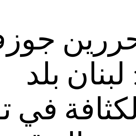
حررين جوز
بنان بلد
كثافة في ت