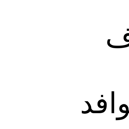
ف
وافد