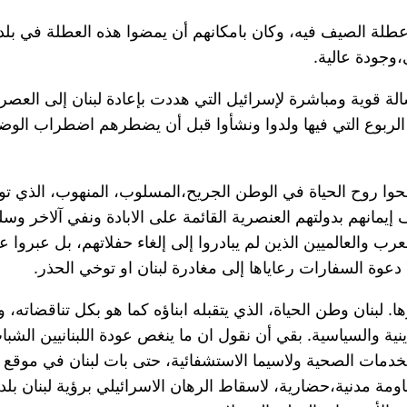
ء عطلة الصيف فيه، وكان بامكانهم أن يمضوا هذه العطلة في بلد
،وجودة عالية.
سالة قوية ومباشرة لإسرائيل التي هددت بإعادة لبنان إلى الع
 الربوع التي فيها ولدوا ونشأوا قبل أن يضطرهم اضطراب الوضع
نفحوا روح الحياة في الوطن الجريح،المسلوب، المنهوب، الذي 
يمانهم بدولتهم العنصرية القائمة على الابادة ونفي آلاخر وسلب
ن العرب والعالميين الذين لم يبادروا إلى إلغاء حفلاتهم، بل عبر
 دعوة السفارات رعاياها إلى مغادرة لبنان او توخي الحذر.
ثيرها. لبنان وطن الحياة، الذي يتقبله ابناؤه كما هو بكل تناقضاته،
لدينية والسياسية. بقي أن نقول ان ما ينغص عودة اللبنانيين ا
الخدمات الصحية ولاسيما الاستشفائية، حتى بات لبنان في موقع م
قاومة مدنية،حضارية، لاسقاط الرهان الاسرائيلي برؤية لبنان بل