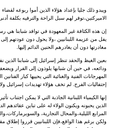
ويبدو ذلك جليا بإعداد هؤلاء الذين أموا ربوعه لقضا
الاميركتين،توفر لهم سبل الراحة والترفيه بكلفة أدنى
إن هذه الكثافة غير المعهودة في توافد شبابنا هي ر
يفل من عزيمة اللبنانيين ،ولا يحول دون عودتهم إلى
مغادرتها دون أن يغادرهم الحنين الدائم إليها.
بعين الغيظ والحقد تنظر إسرائيل إلى شبابنا الذين 
ودائعه، في حين أن شبابها يلوذون إلى الفرار ويضعف إ
المهرجانات الفنية والغنائية التي يحييها كبار الفناني
إحتفاليات الفرح. لم تخف هؤلاء تهديدات إسرائيل ولا
إنها الكيمياء اللبنانية الجاذبة التي لا يمكن اجتناب تأ
الذين يحبونه ويكنون الولاء له على تباين عقائدهم ا
المرابع الليلية،والمحال التجارية، والسوبرماركات،و
ولكن برغم هذا الواقع،فإن اللبنانيين قرروا إطلاق م